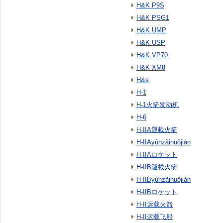
H&K P9S
H&K PSG1
H&K UMP
H&K USP
H&K VP70
H&K XM8
H&s
H-1
H-1火箭发动机
H-6
H-IIA運載火箭
H-IIAyùnzǎihuǒjiàn
H-IIAロケット
H-IIB運載火箭
H-IIByùnzǎihuǒjiàn
H-IIBロケット
H-II运载火箭
H-II运载飞船