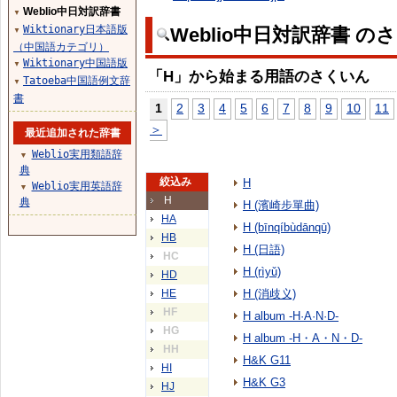
Weblio中日対訳辞書
▼
Wiktionary日本語版
Weblio中日対訳辞書 の
▼
（中国語カテゴリ）
Wiktionary中国語版
▼
「H」から始まる用語のさくいん
Tatoeba中国語例文辞
▼
書
1
2
3
4
5
6
7
8
9
10
11
＞
最近追加された辞書
Weblio実用類語辞
▼
典
絞込み
H
Weblio実用英語辞
▼
H
典
H (濱崎步單曲)
HA
H (bīnqíbùdānqū)
HB
H (日語)
HC
H (rìyǔ)
HD
HE
H (消歧义)
HF
H album -H·A·N·D-
HG
H album -H・A・N・D-
HH
H&K G11
HI
H&K G3
HJ