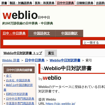
辞書
類語・対義語辞典
英和・和英辞典
日中中日辞典
日韓韓日辞典
古語辞
日中中日
約160万語収録の日中辞典・中日辞典
日中・中日辞典
中国語例文
中国語翻訳
Weblio中日対訳辞書 トップ
索引
Weblio 辞書
＞
日中中日辞典
＞
Weblio中日対訳辞書
＞ 索引
Weblio中日対訳辞書
日中中日辞典収録辞書
全て
▼
白水社 中国語辞典
▼
Weblio中国語翻訳辞
▼
Weblioのデータベースに登録されている
書
対訳辞書です。
EDR日中対訳辞書
▼
日中中日専門用語辞典
提供 Weblio
▼
中英英中専門用語辞典
URL
https://cjjc.weblio.jp/
▼