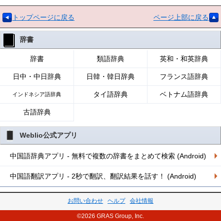
トップページに戻る
ページ上部に戻る
辞書
辞書
類語辞典
英和・和英辞典
日中・中日辞典
日韓・韓日辞典
フランス語辞典
タイ語辞典
ベトナム語辞典
インドネシア語辞典
古語辞典
Weblio公式アプリ
中国語辞典アプリ - 無料で複数の辞書をまとめて検索 (Android)
中国語翻訳アプリ - 2秒で翻訳、翻訳結果を話す！ (Android)
お問い合わせ
ヘルプ
会社情報
©2026 GRAS Group, Inc.