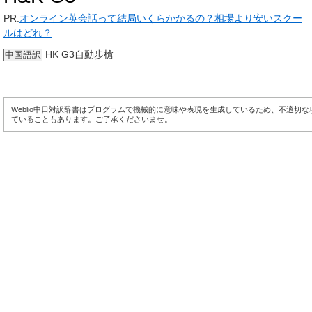
PR:
オンライン英会話って結局いくらかかるの？相場より安いスクー
ルはどれ？
HK G3自動步槍
中国語訳
Weblio中日対訳辞書はプログラムで機械的に意味や表現を生成しているため、不適切
ていることもあります。ご了承くださいませ。