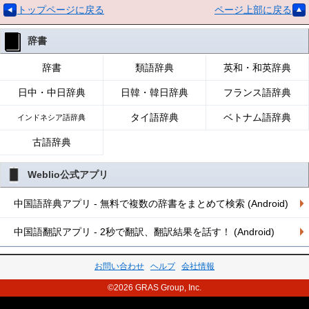
トップページに戻る
ページ上部に戻る
辞書
辞書
類語辞典
英和・和英辞典
日中・中日辞典
日韓・韓日辞典
フランス語辞典
タイ語辞典
ベトナム語辞典
インドネシア語辞典
古語辞典
Weblio公式アプリ
中国語辞典アプリ - 無料で複数の辞書をまとめて検索 (Android)
中国語翻訳アプリ - 2秒で翻訳、翻訳結果を話す！ (Android)
お問い合わせ
ヘルプ
会社情報
©2026 GRAS Group, Inc.