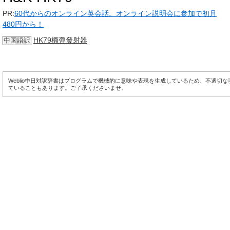
PR:
60代からのオンライン英会話。オンライン説明会に参加で初月
480円から！
HK79榴彈發射器
中国語訳
Weblio中日対訳辞書はプログラムで機械的に意味や表現を生成しているため、不適切
ていることもあります。ご了承くださいませ。