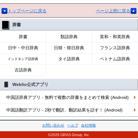
トップページに戻る
ページ上部に戻る
辞書
辞書
類語辞典
英和・和英辞典
日中・中日辞典
日韓・韓日辞典
フランス語辞典
タイ語辞典
ベトナム語辞典
インドネシア語辞典
古語辞典
Weblio公式アプリ
中国語辞典アプリ - 無料で複数の辞書をまとめて検索 (Android)
中国語翻訳アプリ - 2秒で翻訳、翻訳結果を話す！ (Android)
お問い合わせ
ヘルプ
会社情報
©2026 GRAS Group, Inc.