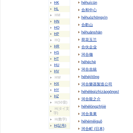
héhuícūn
HK
HL
合和中心
HM
héhuòzhōngxīn
HN
合歡山
HO
héhuānshān
HP
荷花玉兰
HQ
HR
合伙企业
HS
河合徹
HT
héhéchè
HU
河合吉統
HV
héhéjítǒng
HW
HX
河合樂器製造公司
HY
héhélèqìzhìzàogōngsī
HZ
河合龍之介
H(50音)
héhélóngzhījiè
H(タイ文
字)
河合美果
H(数字)
héhéměiguǒ
H(記号)
河合町 (日本)