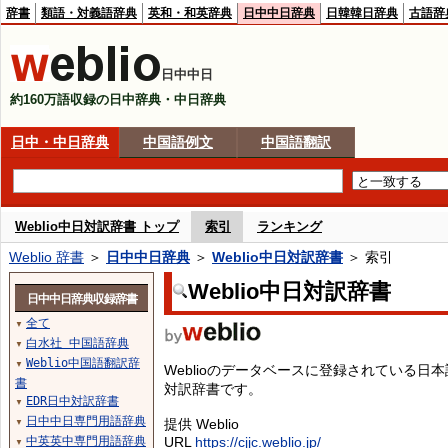
辞書
類語・対義語辞典
英和・和英辞典
日中中日辞典
日韓韓日辞典
古語辞
日中中日
約160万語収録の日中辞典・中日辞典
日中・中日辞典
中国語例文
中国語翻訳
Weblio中日対訳辞書 トップ
索引
ランキング
Weblio 辞書
＞
日中中日辞典
＞
Weblio中日対訳辞書
＞ 索引
Weblio中日対訳辞書
日中中日辞典収録辞書
全て
▼
白水社 中国語辞典
▼
Weblio中国語翻訳辞
▼
Weblioのデータベースに登録されている
書
対訳辞書です。
EDR日中対訳辞書
▼
日中中日専門用語辞典
提供 Weblio
▼
中英英中専門用語辞典
URL
https://cjjc.weblio.jp/
▼