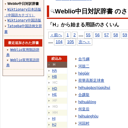
Weblio中日対訳辞書
▼
Wiktionary日本語版
Weblio中日対訳辞書 の
▼
（中国語カテゴリ）
Wiktionary中国語版
▼
「H」から始まる用語のさくいん
Tatoeba中国語例文辞
▼
書
...
.
＜前へ
1
2
55
56
57
58
59
...
.
104
105
次へ＞
最近追加された辞書
Weblio実用類語辞
▼
典
絞込み
合弓綱
Weblio実用英語辞
▼
H
典
河鼓二
HA
hégǔèr
HB
荷華高斯足球會
HC
héhuàgāosījùqiúhuì
HD
HE
合踝龍
HF
héhuáilóng
HG
何皇后
HH
héhuánghòu
HI
河回村
HJ