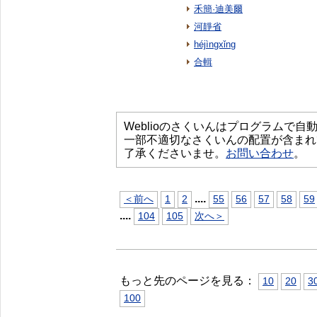
禾簡·迪美爾
河靜省
héjìngxǐng
合輯
Weblioのさくいんはプログラムで
一部不適切なさくいんの配置が含まれ
了承くださいませ。
お問い合わせ
。
...
.
＜前へ
1
2
55
56
57
58
59
...
.
104
105
次へ＞
もっと先のページを見る：
10
20
3
100