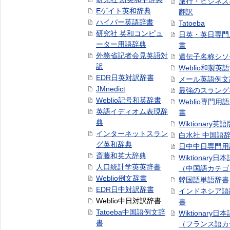
旅行・ビジネス
Eゲイト英和辞典
翻訳
ハイパー英語辞書
Tatoeba
研究社 英和コンピュ
日英・英日専門
ーター用語辞典
書
外務省記者会見英語対
遺伝子名称シソ
訳
Weblio和製英
EDR日英対訳辞書
メール英語例文
JMnedict
最強のスラング
Weblio記号和英辞書
Weblio専門用
英語イディオム表現辞
書
典
Wiktionary英語
インターネットスラン
白水社 中国語
グ英和辞典
日中中日専門用
斎藤和英大辞典
Wiktionary日
人口統計学英英辞書
（中国語カテゴ
Weblio例文辞書
韓国語単語辞書
EDR日中対訳辞書
インドネシア語
Weblio中日対訳辞書
書
Tatoeba中国語例文辞
Wiktionary日
書
（フランス語カ