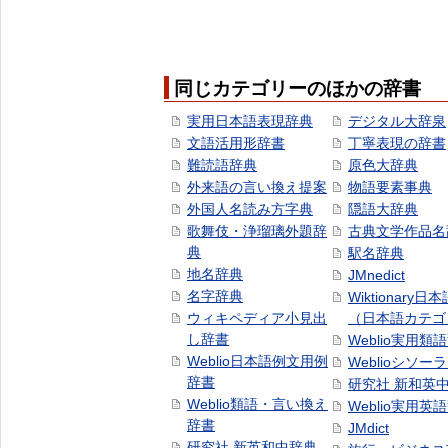
同じカテゴリーのほかの辞書
実用日本語表現辞典
デジタル大辞泉
文語活用形辞書
丁寧表現の辞書
難読語辞典
原色大辞典
外来語の言い換え提案
物語要素事典
外国人名読み方字典
隠語大辞典
歌舞伎・浄瑠璃外題辞
古典文学作品名
典
駅名辞典
地名辞典
JMnedict
名字辞典
Wiktionary日
ウィキペディア小見出
（日本語カテゴ
し辞書
Weblio実用類
Weblio日本語例文用例
Weblioシソー
辞書
研究社 新和英
Weblio類語・言い換え
Weblio実用英
辞書
JMdict
研究社 新英和中辞典