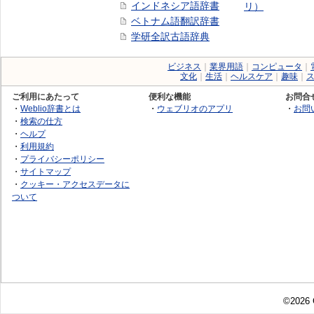
インドネシア語辞書
リ）
ベトナム語翻訳辞書
学研全訳古語辞典
ビジネス
｜
業界用語
｜
コンピュータ
｜
文化
｜
生活
｜
ヘルスケア
｜
趣味
｜
ご利用にあたって
便利な機能
お問合
・
Weblio辞書とは
・
ウェブリオのアプリ
・
お問
・
検索の仕方
・
ヘルプ
・
利用規約
・
プライバシーポリシー
・
サイトマップ
・
クッキー・アクセスデータに
ついて
©2026 