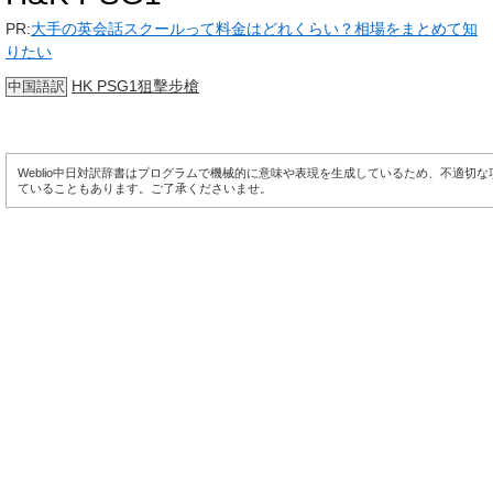
PR:
大手の英会話スクールって料金はどれくらい？相場をまとめて知
りたい
HK PSG1狙擊步槍
中国語訳
Weblio中日対訳辞書はプログラムで機械的に意味や表現を生成しているため、不適切
ていることもあります。ご了承くださいませ。