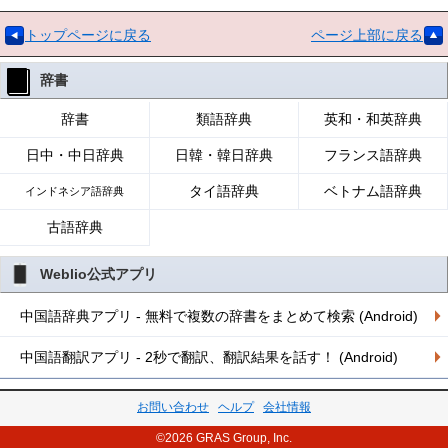
トップページに戻る
ページ上部に戻る
辞書
辞書
類語辞典
英和・和英辞典
日中・中日辞典
日韓・韓日辞典
フランス語辞典
タイ語辞典
ベトナム語辞典
インドネシア語辞典
古語辞典
Weblio公式アプリ
中国語辞典アプリ - 無料で複数の辞書をまとめて検索 (Android)
中国語翻訳アプリ - 2秒で翻訳、翻訳結果を話す！ (Android)
お問い合わせ
ヘルプ
会社情報
©2026 GRAS Group, Inc.