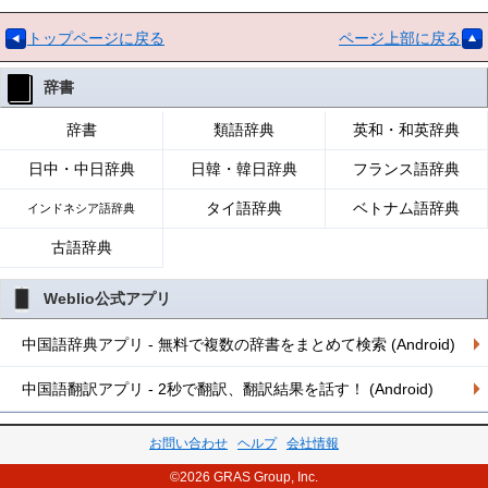
トップページに戻る
ページ上部に戻る
辞書
辞書
類語辞典
英和・和英辞典
日中・中日辞典
日韓・韓日辞典
フランス語辞典
タイ語辞典
ベトナム語辞典
インドネシア語辞典
古語辞典
Weblio公式アプリ
中国語辞典アプリ - 無料で複数の辞書をまとめて検索 (Android)
中国語翻訳アプリ - 2秒で翻訳、翻訳結果を話す！ (Android)
お問い合わせ
ヘルプ
会社情報
©2026 GRAS Group, Inc.