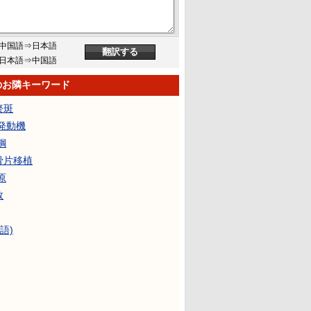
中国語⇒日本語
日本語⇒中国語
のお隣キーワード
瘀斑
発動機
鋼
骨片移植
原
数
日語)