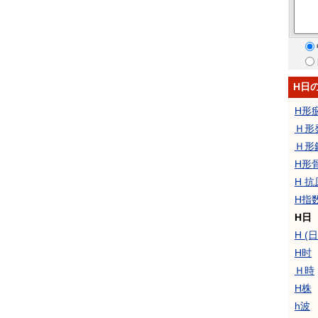
H日
H形
Ｈ形
Ｈ形
H形
H 抗
H指
H日
H (
H时
Ｈ時
H株
h波