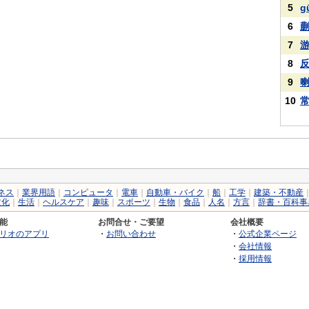
5
g
6
7
8
9
10
ネス
｜
業界用語
｜
コンピュータ
｜
電車
｜
自動車・バイク
｜
船
｜
工学
｜
建築・不動産
文化
｜
生活
｜
ヘルスケア
｜
趣味
｜
スポーツ
｜
生物
｜
食品
｜
人名
｜
方言
｜
辞書・百科事
能
お問合せ・ご要望
会社概要
リオのアプリ
・
お問い合わせ
・
公式企業ページ
・
会社情報
・
採用情報