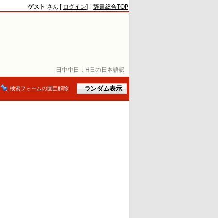
ゲスト
さん [
ログイン
] |
辞書総合TOP
日中中日：
H日の日本語訳
検索フォームの固定解除