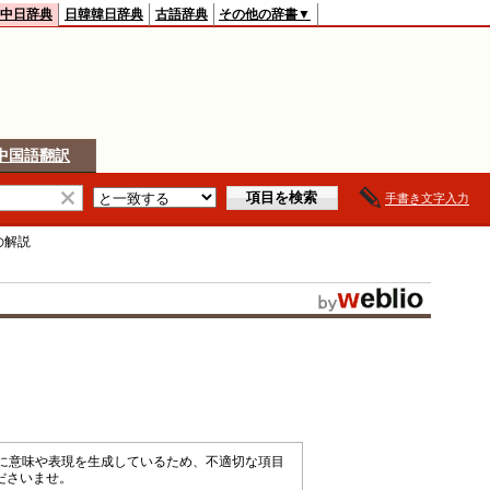
中日辞典
日韓韓日辞典
古語辞典
その他の辞書▼
中国語翻訳
手書き文字入力
の解説
械的に意味や表現を生成しているため、不適切な項目
ださいませ。