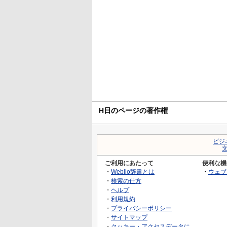
H日のページの著作権
ビジ
ご利用にあたって
便利な機
・
Weblio辞書とは
・
ウェブ
・
検索の仕方
・
ヘルプ
・
利用規約
・
プライバシーポリシー
・
サイトマップ
・
クッキー・アクセスデータに