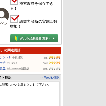
検索履歴を保存でき
る！
語彙力診断の実施回数
グイン
増加！
日」の関連用語
ゲン・H
中日対訳
100%
ッチ
中日対訳
100%
根音
Wiktionary中国語版
10%
スト翻訳
>> Weblio翻訳