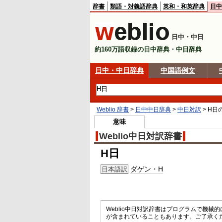
辞書
類語・対義語辞典
英和・和英辞典
日中
日中・中日
約160万語収録の日中辞典・中日辞典
日中・中日辞典
中国語例文
Weblio 辞書
>
日中中日辞典
>
中日対訳
>
H日
意味
Weblio中日対訳辞書
H日
ダゲン・H
日本語訳
Weblio中日対訳辞書はプログラムで機
が含まれていることもあります。ご了承く