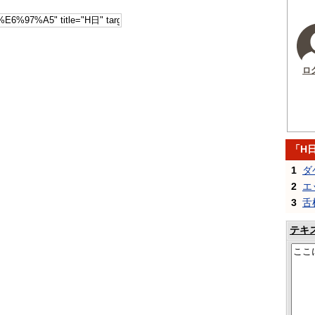
ロ
「H
1
ダ
2
エ
3
舌
テキ