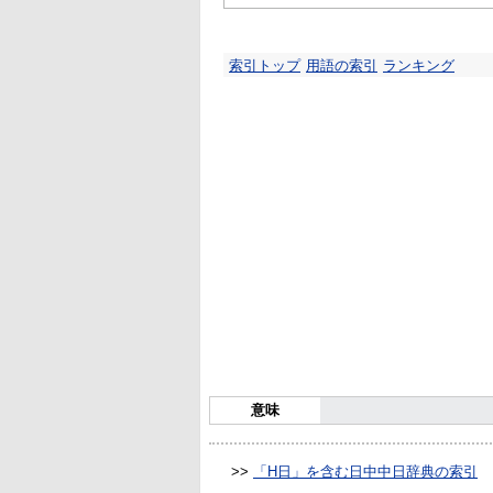
索引トップ
用語の索引
ランキング
意味
>>
「H日」を含む日中中日辞典の索引