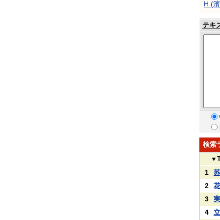
H (
テキ
検索
▼
1
2
3
4