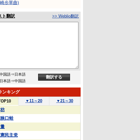
濱崎步單曲)
スト翻訳
>> Weblio翻訳
中国語⇒日本語
日本語⇒中国語
ランキング
▼
11～20
▼
21～30
TOP10
苏枋
花狭口蛙
実量
立憲民主党