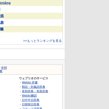
ūniáng
蒯
游戏
反差
喇嘛
常
>>もっとランキングを見る
｜
学問
典
ウェブリオのサービス
・
Weblio 辞書
・
類語・対義語辞典
・
英和辞典・和英辞典
・
Weblio翻訳
・
日中中日辞典
・
日韓韓日辞典
・
フランス語辞典