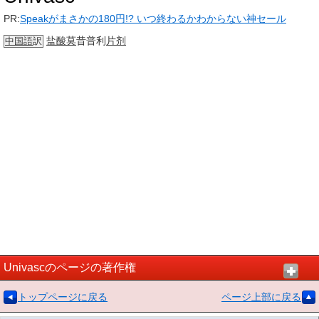
PR:
Speakがまさかの180円!? いつ終わるかわからない神セール
盐酸
莫
昔普利
片剂
中国語
訳
Univascのページの著作権
トップページに戻る
ページ上部に戻る