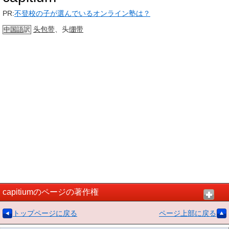
PR:
不登校の子が選んでいるオンライン塾は？
头包带
、头
绷带
中国語
訳
capitiumのページの著作権
トップページに戻る
ページ上部に戻る