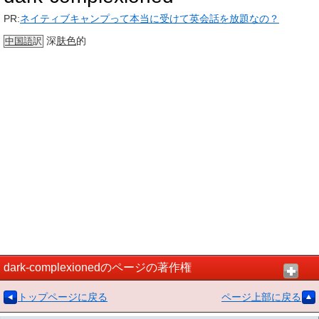
PR:
ネイティブキャンプって本当に受けて英会話を放題なの？
深
肤色
的
中国語
訳
dark-complexionedのページの著作権
トップページに戻る
ページ上部に戻る