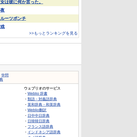
彼女は彼に何か言った。
終夜
フルーツポンチ
游戏
>>もっとランキングを見る
｜
学問
典
ウェブリオのサービス
・
Weblio 辞書
・
類語・対義語辞典
・
英和辞典・和英辞典
・
Weblio翻訳
・
日中中日辞典
・
日韓韓日辞典
・
フランス語辞典
・
インドネシア語辞典