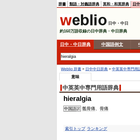
辞書
類語・対義語辞典
英和・和英辞典
日中
日中・中日
約160万語収録の日中辞典・中日辞典
日中・中日辞典
中国語例文
Weblio 辞書
>
日中中日辞典
>
中英英中専門用
意味
中英英中専門用語辞典
hieralgia
骶骨痛
、
骨痛
中国語
訳
索引トップ
ランキング