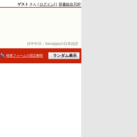
ゲスト
さん [
ログイン
] |
辞書総合TOP
日中中日：
hieralgiaの日本語訳
検索フォームの固定解除