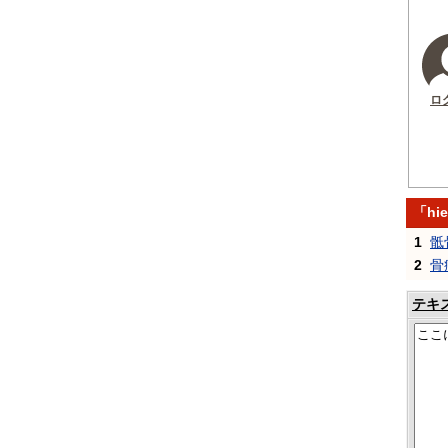
ロ
「hi
1
骶
2
骨
テキ