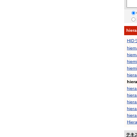
hie
HID
hiema
hiema
hiemi
hiemi
hier
hiera
hiera
hiera
hiera
hiera
hiera
Hier
テキ