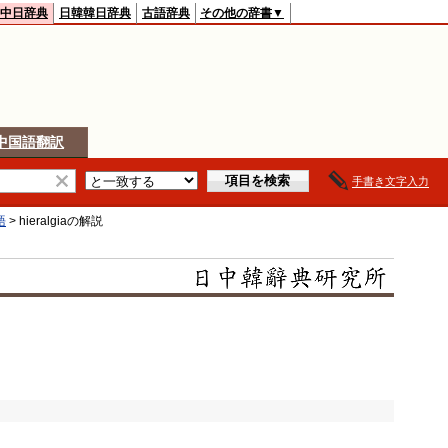
中日辞典
日韓韓日辞典
古語辞典
その他の辞書▼
中国語翻訳
手書き文字入力
語
>
hieralgia
の解説