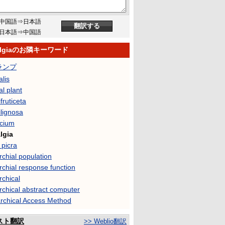
中国語⇒日本語
日本語⇒中国語
ralgiaのお隣キーワード
ランプ
lis
l plant
fruticeta
lignosa
acium
lgia
 picra
rchial population
rchial response function
rchical
rchical abstract computer
archical Access Method
スト翻訳
>> Weblio翻訳