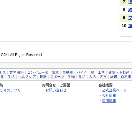
7
8
9
10
 CJKI. All Rights Reserved
ネス
｜
業界用語
｜
コンピュータ
｜
電車
｜
自動車・バイク
｜
船
｜
工学
｜
建築・不動産
文化
｜
生活
｜
ヘルスケア
｜
趣味
｜
スポーツ
｜
生物
｜
食品
｜
人名
｜
方言
｜
辞書・百科事
能
お問合せ・ご要望
会社概要
リオのアプリ
・
お問い合わせ
・
公式企業ページ
・
会社情報
・
採用情報