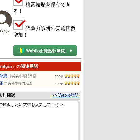
検索履歴を保存でき
る！
語彙力診断の実施回数
グイン
増加！
eralgia」の関連用語
骨痛
中英英中専門用語
100%
痛
中英英中専門用語
100%
スト翻訳
>> Weblio翻訳