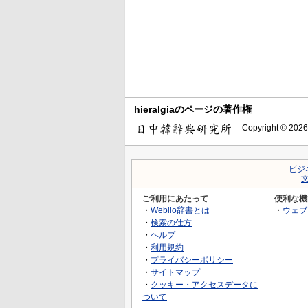
hieralgiaのページの著作権
Copyright © 2026
ビジ
ご利用にあたって
便利な機
・
Weblio辞書とは
・
ウェブ
・
検索の仕方
・
ヘルプ
・
利用規約
・
プライバシーポリシー
・
サイトマップ
・
クッキー・アクセスデータに
ついて