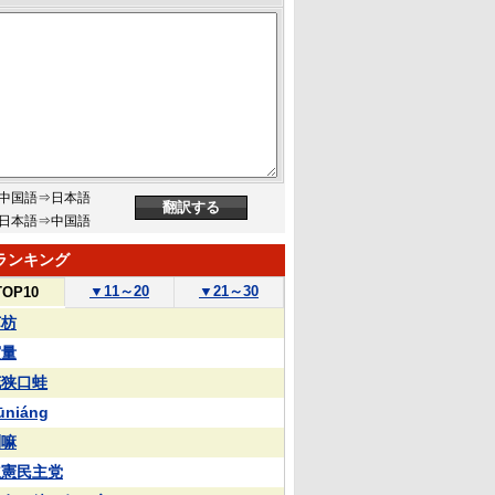
中国語⇒日本語
日本語⇒中国語
ランキング
▼
11～20
▼
21～30
TOP10
苏枋
実量
花狭口蛙
ūniáng
喇嘛
立憲民主党