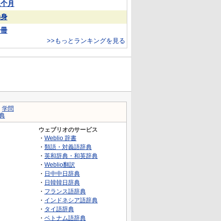
上个月
动身
一冊
>>もっとランキングを見る
｜
学問
典
ウェブリオのサービス
・
Weblio 辞書
・
類語・対義語辞典
・
英和辞典・和英辞典
・
Weblio翻訳
・
日中中日辞典
・
日韓韓日辞典
・
フランス語辞典
・
インドネシア語辞典
・
タイ語辞典
・
ベトナム語辞典