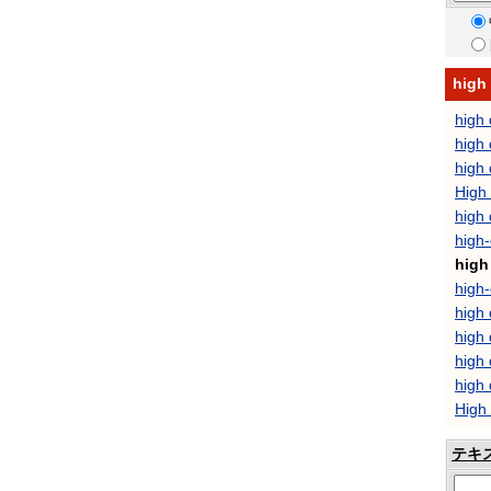
hig
high 
high 
high
High
high
high
high
high
high
high
high 
high
High
テキ