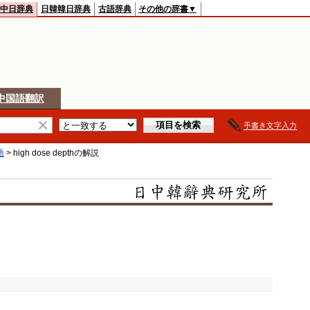
中日辞典
日韓韓日辞典
古語辞典
その他の辞書▼
中国語翻訳
手書き文字入力
語
>
high dose depth
の解説