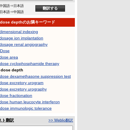
中国語⇒日本語
日本語⇒中国語
h dose depthのお隣キーワード
dimensional indexing
dosage ion implantation
 dosage renal angiography
 Dose
 dose area
-dose cyclophosphamide therapy
 dose depth
-dose dexamethasone suppression test
 dose excretory urogram
 dose excretory urography
dose fractionation
 dose human leucocyte interferon
 dose immunologic tolerance
スト翻訳
>> Weblio翻訳