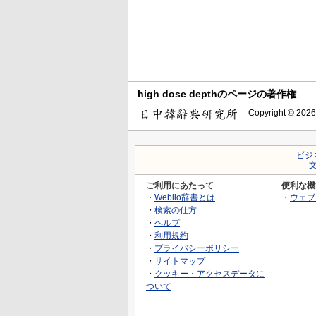
high dose depthのページの著作権
Copyright © 2026
ビジ
ご利用にあたって
便利な機
・
Weblio辞書とは
・
ウェブ
・
検索の仕方
・
ヘルプ
・
利用規約
・
プライバシーポリシー
・
サイトマップ
・
クッキー・アクセスデータに
ついて