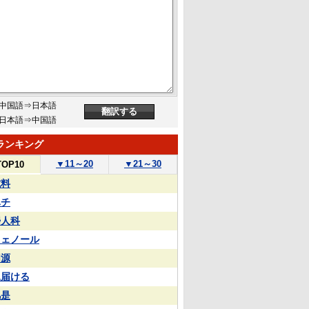
中国語⇒日本語
日本語⇒中国語
ランキング
▼
11～20
▼
21～30
TOP10
試料
ハチ
婦人科
フェノール
同源
見届ける
凡是