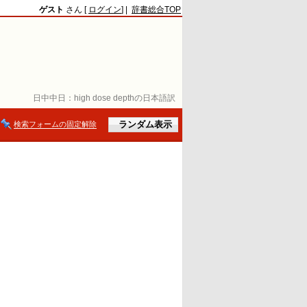
ゲスト
さん [
ログイン
] |
辞書総合TOP
日中中日：
high dose depthの日本語訳
検索フォームの固定解除