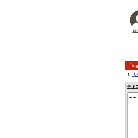
ロ
「hi
1
大
テキ