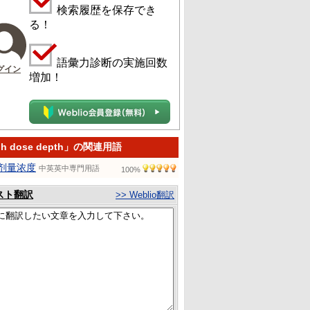
検索履歴を保存でき
る！
語彙力診断の実施回数
グイン
増加！
gh dose depth」の関連用語
剂量浓度
中英英中専門用語
100%
スト翻訳
>> Weblio翻訳