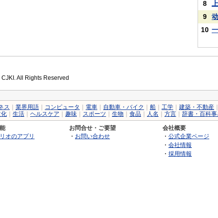
8
9
10
 CJKI. All Rights Reserved
ネス
｜
業界用語
｜
コンピュータ
｜
電車
｜
自動車・バイク
｜
船
｜
工学
｜
建築・不動産
文化
｜
生活
｜
ヘルスケア
｜
趣味
｜
スポーツ
｜
生物
｜
食品
｜
人名
｜
方言
｜
辞書・百科事
能
お問合せ・ご要望
会社概要
リオのアプリ
・
お問い合わせ
・
公式企業ページ
・
会社情報
・
採用情報