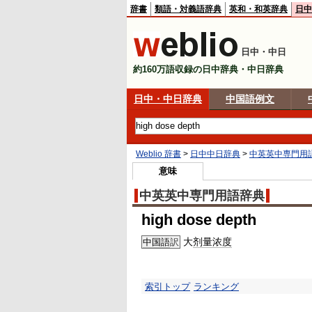
辞書
類語・対義語辞典
英和・和英辞典
日中
日中・中日
約160万語収録の日中辞典・中日辞典
日中・中日辞典
中国語例文
Weblio 辞書
>
日中中日辞典
>
中英英中専門用
意味
中英英中専門用語辞典
high dose depth
大
剂量
浓度
中国語
訳
索引トップ
ランキング