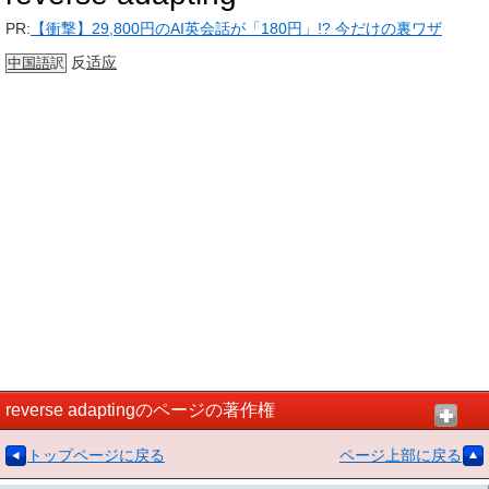
PR:
【衝撃】29,800円のAI英会話が「180円」!? 今だけの裏ワザ
反
适应
中国語
訳
reverse adaptingのページの著作権
トップページに戻る
ページ上部に戻る