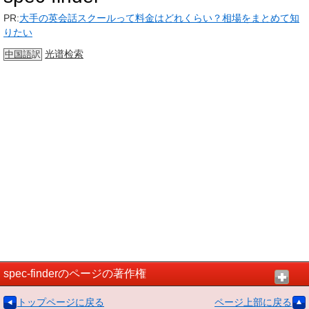
PR:
大手の英会話スクールって料金はどれくらい？相場をまとめて知
りたい
光谱
检索
中国語
訳
spec-finderのページの著作権
トップページに戻る
ページ上部に戻る