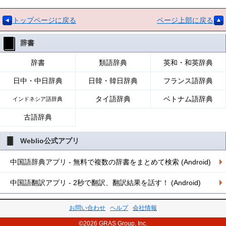
トップページに戻る
ページ上部に戻る
辞書
辞書
類語辞典
英和・和英辞典
日中・中日辞典
日韓・韓日辞典
フランス語辞典
タイ語辞典
ベトナム語辞典
インドネシア語辞典
古語辞典
Weblio公式アプリ
中国語辞典アプリ - 無料で複数の辞書をまとめて検索 (Android)
中国語翻訳アプリ - 2秒で翻訳、翻訳結果を話す！ (Android)
お問い合わせ
ヘルプ
会社情報
©2026 GRAS Group, Inc.