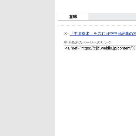
意味
>>
「中国拳术」を含む日中中日辞典の
中国拳术のページへのリンク