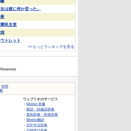
喇嘛
彼女は彼に何か言った。
終夜
立憲民主党
游戏
アウトレット
>>もっとランキングを見る
s Reserved.
｜
学問
典
ウェブリオのサービス
・
Weblio 辞書
・
類語・対義語辞典
・
英和辞典・和英辞典
・
Weblio翻訳
・
日中中日辞典
・
日韓韓日辞典