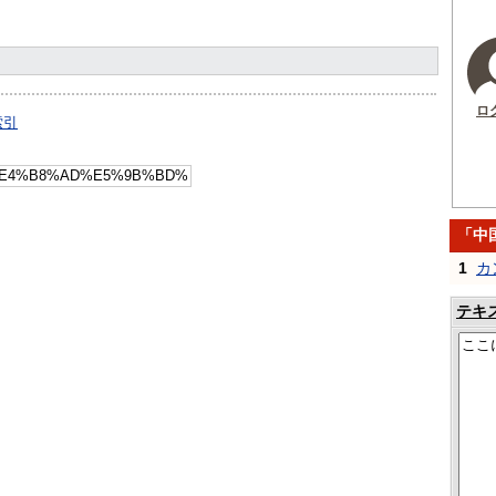
ロ
索引
「中
1
カ
テキ