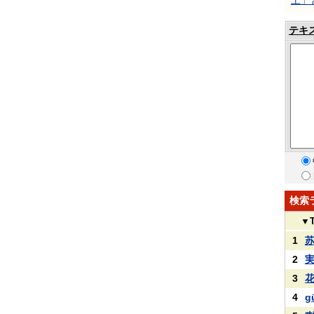
土」
テキ
検索
▼
1
2
3
4
g