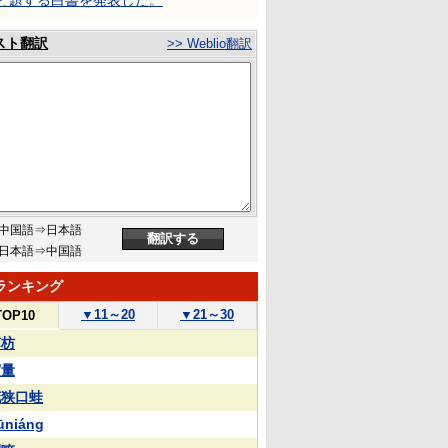
と題する白書を発表した。
スト翻訳
>> Weblio翻訳
中国語⇒日本語
日本語⇒中国語
ランキング
▼
11～20
▼
21～30
TOP10
苏枋
実量
花狭口蛙
ūniáng