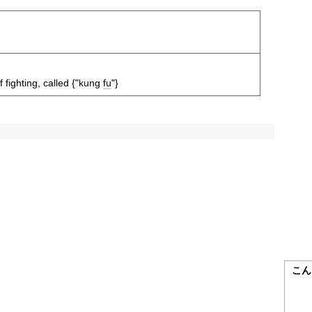
 fighting, called {"kung
fu
"}
こん