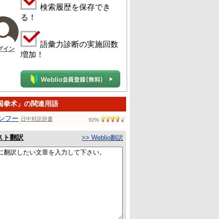
検索履歴を保存でき
る！
語彙力診断の実施回数
グイン
増加！
国拳术」の関連用語
ンフー
日中対訳辞書
92%
スト翻訳
>> Weblio翻訳