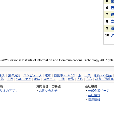
5
6
7
8
9
10
2026 National Institute of Information and Communications Technology. All Right
ネス
｜
業界用語
｜
コンピュータ
｜
電車
｜
自動車・バイク
｜
船
｜
工学
｜
建築・不動産
文化
｜
生活
｜
ヘルスケア
｜
趣味
｜
スポーツ
｜
生物
｜
食品
｜
人名
｜
方言
｜
辞書・百科事
能
お問合せ・ご要望
会社概要
リオのアプリ
・
お問い合わせ
・
公式企業ページ
・
会社情報
・
採用情報