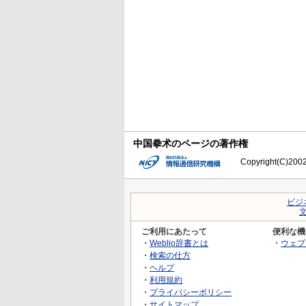
中国拳术のページの著作権
Copyright(C)2002-
ビジ
ご利用にあたって
便利な機
・
Weblio辞書とは
・
ウェブ
・
検索の仕方
・
ヘルプ
・
利用規約
・
プライバシーポリシー
・
サイトマップ