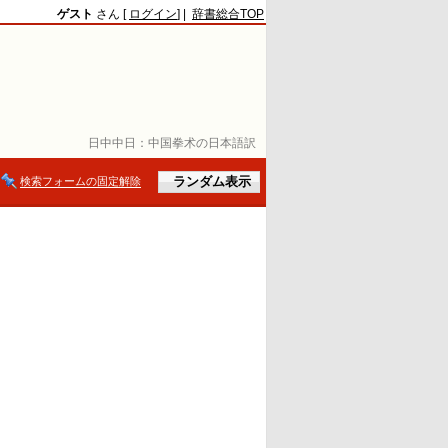
ゲスト
さん [
ログイン
] |
辞書総合TOP
日中中日：
中国拳术の日本語訳
検索フォームの固定解除