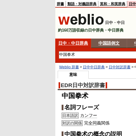
辞書
類語・対義語辞典
英和・和英辞典
日中
日中・中日
約160万語収録の日中辞典・中日辞典
日中・中日辞典
中国語例文
Weblio 辞書
>
日中中日辞典
>
日中対訳辞書
>
意味
EDR日中対訳辞書
中国拳术
名詞フレーズ
カンフー
日本語訳
完
全同
義関係
対訳の関係
中国拳术の概念の説明