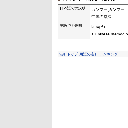
日本語での説明
カンフー
[
カンフー
]
中国
の
拳法
英語での説明
kung
fu
a Chinese method of
索引トップ
用語の索引
ランキング