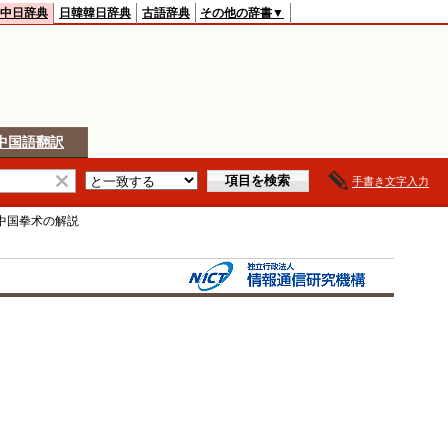
中日辞典
日韓韓日辞典
古語辞典
その他の辞書▼
中国語翻訳
手書き文字入力
中国拳术
の解説