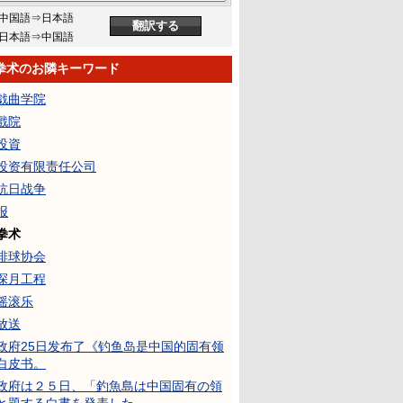
中国語⇒日本語
日本語⇒中国語
拳术のお隣キーワード
戯曲学院
戲院
投資
投资有限责任公司
抗日战争
报
拳术
排球协会
探月工程
摇滚乐
放送
政府25日发布了《钓鱼岛是中国的固有领
白皮书。
政府は２５日、「釣魚島は中国固有の領