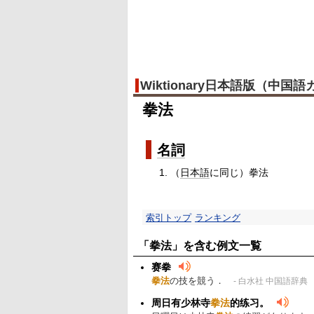
Wiktionary日本語版（中国
拳法
名詞
（
日本語
に同じ）拳法
索引トップ
ランキング
「拳法」を含む例文一覧
赛拳
拳法
の技を競う．
- 白水社 中国語辞典
周日有少林寺
拳法
的练习。