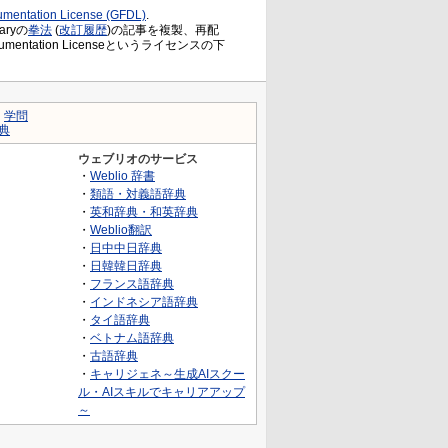
mentation License (GFDL)
.
ryの
拳法
(
改訂履歴
)の記事を複製、再配
Documentation Licenseというライセンスの下
｜
学問
典
ウェブリオのサービス
・
Weblio 辞書
・
類語・対義語辞典
・
英和辞典・和英辞典
・
Weblio翻訳
・
日中中日辞典
・
日韓韓日辞典
・
フランス語辞典
・
インドネシア語辞典
・
タイ語辞典
・
ベトナム語辞典
・
古語辞典
・
キャリジェネ～生成AIスクー
ル・AIスキルでキャリアアップ
～