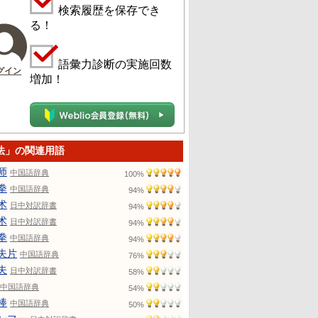
検索履歴を保存でき
る！
語彙力診断の実施回数
グイン
増加！
法」の関連用語
师
中国語辞典
100%
拳
中国語辞典
94%
术
日中対訳辞書
94%
术
日中対訳辞書
94%
拳
中国語辞典
94%
夫片
中国語辞典
76%
夫
日中対訳辞書
58%
中国語辞典
54%
棒
中国語辞典
50%