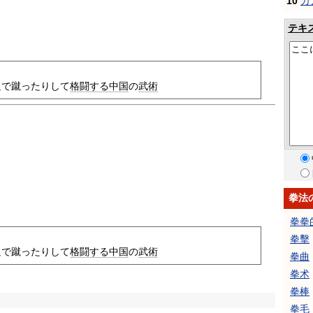
10
カ
テキ
足で蹴ったりして
格闘する
中国
の
武術
拳法
拳拳
拳擊
足で蹴ったりして
格闘する
中国
の
武術
拳曲
拳术
拳棒
拳毛