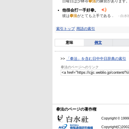
日曜日は少林寺
拳法
の練習があります
他很会打一手好拳。
彼は
拳法
がとても上手である．
- 白水
索引トップ
用語の索引
意味
例文
>>
「拳法」を含む日中中日辞典の索引
拳法のページへのリンク
拳法のページの著作権
Copyright © 1999-
Copyright(C)2002-