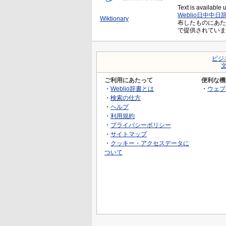
Text is available
Weblio日中中日
Wiktionary
布したものにあたり、Cr
で提供されていま
ビジ
ご利用にあたって
便利な機
・
Weblio辞書とは
・
ウェブ
・
検索の仕方
・
ヘルプ
・
利用規約
・
プライバシーポリシー
・
サイトマップ
・
クッキー・アクセスデータに
ついて