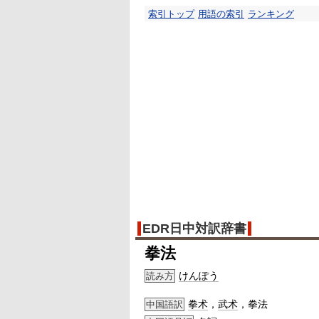
索引トップ
用語の索引
ランキング
EDR日中対訳辞書
拳法
けんぽう
読み方
拳术
，
武术
，拳法
中国語訳