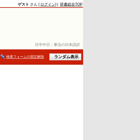
ゲスト
さん [
ログイン
] |
辞書総合TOP
日中中日：
拳法の日本語訳
検索フォームの固定解除