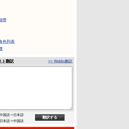
锦带
角色列表
撲
スト翻訳
>> Weblio翻訳
中国語⇒日本語
日本語⇒中国語