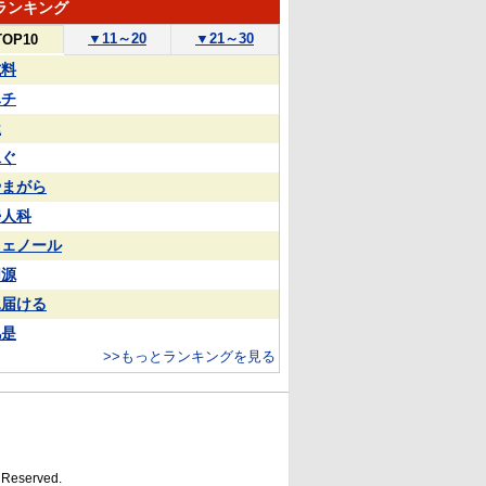
ランキング
▼
11～20
▼
21～30
TOP10
試料
ハチ
屋
泳ぐ
やまがら
婦人科
フェノール
同源
見届ける
凡是
>>もっとランキングを見る
s Reserved.