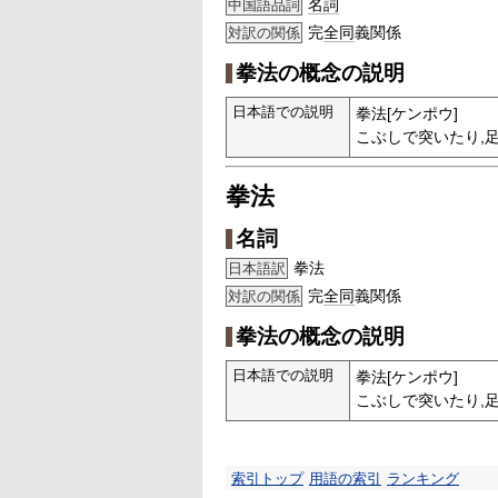
名詞
中国語品詞
完
全同
義関係
対訳の関係
拳法の概念の説明
日本語での説明
拳法[ケンポウ]
こぶしで突いたり,
拳法
名詞
拳法
日本語訳
完
全同
義関係
対訳の関係
拳法の概念の説明
日本語での説明
拳法[ケンポウ]
こぶしで突いたり,
索引トップ
用語の索引
ランキング