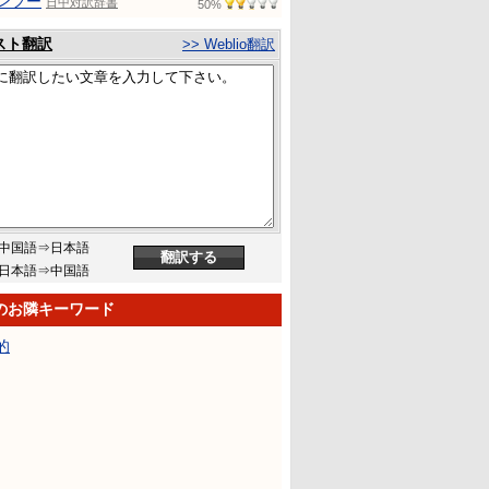
ンフー
日中対訳辞書
50%
スト翻訳
>> Weblio翻訳
中国語⇒日本語
日本語⇒中国語
のお隣キーワード
的