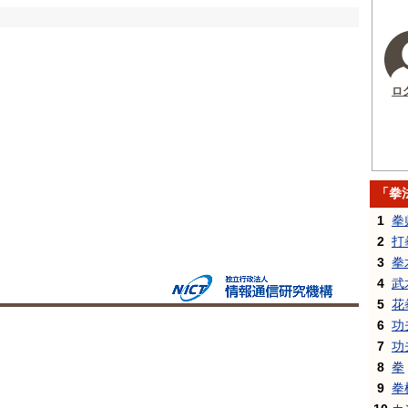
ロ
「拳
1
拳
2
打
3
拳
4
武
5
花
6
功
7
功
8
拳
9
拳