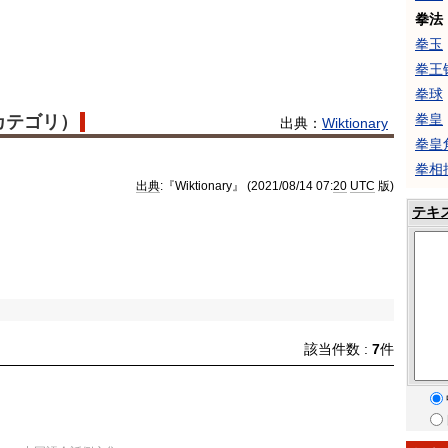
拳法
拳玉
拳王
拳球
拳皇
語カテゴリ）
出典：
Wiktionary
拳皇
拳相
出典
:『Wiktionary』 (2021/08/14 07:
20
UTC
版)
テキ
該当件数 :
7
件