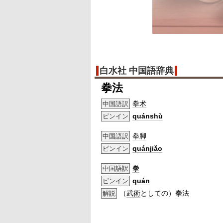
白水社 中国語辞典
拳法
拳术
中国語訳
quánshù
ピンイン
拳脚
中国語訳
quánjiǎo
ピンイン
拳
中国語訳
quán
ピンイン
（
武術
としての）拳法
解説