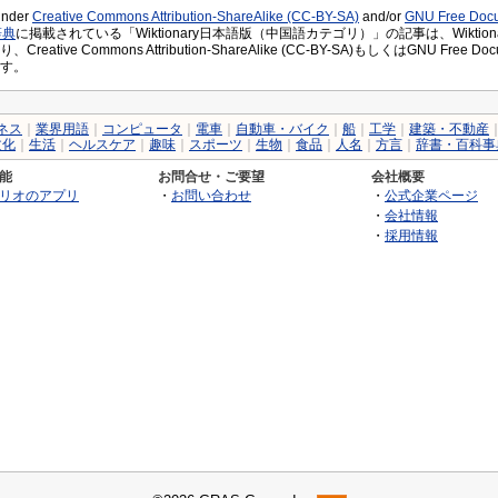
 under
Creative Commons Attribution-ShareAlike (CC-BY-SA)
and/or
GNU Free Docu
辞典
に掲載されている「Wiktionary日本語版（中国語カテゴリ）」の記事は、Wiktiona
eative Commons Attribution-ShareAlike (CC-BY-SA)もしくはGNU Free 
す。
ネス
｜
業界用語
｜
コンピュータ
｜
電車
｜
自動車・バイク
｜
船
｜
工学
｜
建築・不動産
文化
｜
生活
｜
ヘルスケア
｜
趣味
｜
スポーツ
｜
生物
｜
食品
｜
人名
｜
方言
｜
辞書・百科事
能
お問合せ・ご要望
会社概要
リオのアプリ
・
お問い合わせ
・
公式企業ページ
・
会社情報
・
採用情報