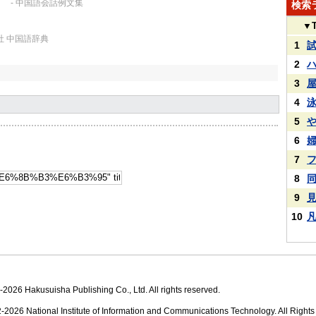
。
- 中国語会話例文集
検索
▼
社 中国語辞典
1
2
3
4
5
6
7
8
9
10
2026 Hakusuisha Publishing Co., Ltd. All rights reserved.
2026 National Institute of Information and Communications Technology. All Right