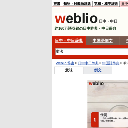
辞書
類語・対義語辞典
英和・和英辞典
日中
日中・中日
約160万語収録の日中辞典・中日辞典
日中・中日辞典
中国語例文
Weblio 辞書
>
日中中日辞典
>
中国語辞典
>
拳
意味
例文