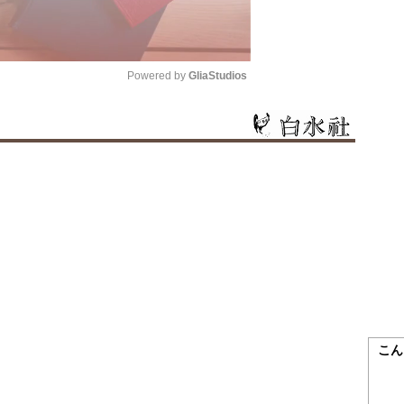
Powered by 
GliaStudios
Mute
こん