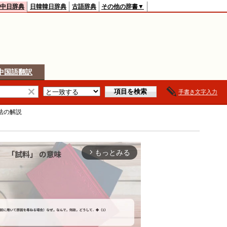
中日辞典
日韓韓日辞典
古語辞典
その他の辞書▼
中国語翻訳
手書き文字入力
法
の解説
もっとみる
arrow_forward_ios