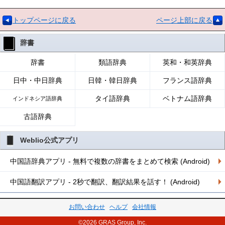
トップページに戻る
ページ上部に戻る
辞書
辞書
類語辞典
英和・和英辞典
日中・中日辞典
日韓・韓日辞典
フランス語辞典
タイ語辞典
ベトナム語辞典
インドネシア語辞典
古語辞典
Weblio公式アプリ
中国語辞典アプリ - 無料で複数の辞書をまとめて検索 (Android)
中国語翻訳アプリ - 2秒で翻訳、翻訳結果を話す！ (Android)
お問い合わせ
ヘルプ
会社情報
©2026 GRAS Group, Inc.