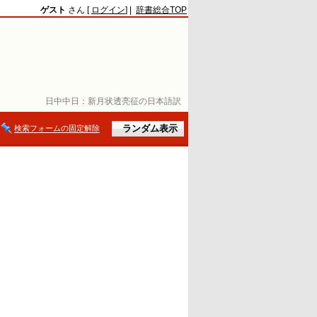
ゲスト
さん [
ログイン
] |
辞書総合TOP
日中中日：
新月状透亮征の日本語訳
検索フォームの固定解除