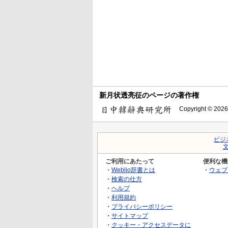
新月状透亮征のページの著作権
Copyright © 2026
ビジ
ご利用にあたって
便利な機
・
Weblio辞書とは
・
ウェブ
・
検索の仕方
・
ヘルプ
・
利用規約
・
プライバシーポリシー
・
サイトマップ
・
クッキー・アクセスデータに