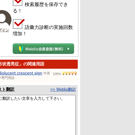
検索履歴を保存でき
る！
語彙力診断の実施回数
グイン
増加！
月状透亮征」の関連用語
diolucent crescent sign
中英
100%
中専門用語
スト翻訳
>> Weblio翻訳