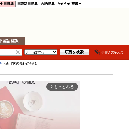
中日辞典
日韓韓日辞典
古語辞典
その他の辞書▼
中国語翻訳
手書き文字入力
語
>
新月状透亮征
の解説
もっとみる
arrow_forward_ios