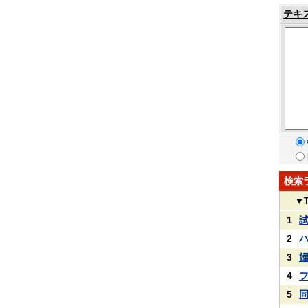
テキ
検索
▼
1
2
3
4
5