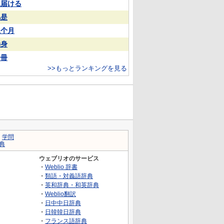
見届ける
凡是
上个月
动身
一冊
>>もっとランキングを見る
｜
学問
典
ウェブリオのサービス
・
Weblio 辞書
・
類語・対義語辞典
・
英和辞典・和英辞典
・
Weblio翻訳
・
日中中日辞典
・
日韓韓日辞典
・
フランス語辞典