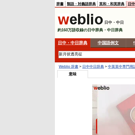
辞書
類語・対義語辞典
英和・和英辞典
日中
日中・中日
約160万語収録の日中辞典・中日辞典
日中・中日辞典
中国語例文
Weblio 辞書
>
日中中日辞典
>
中英英中専門用
意味