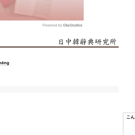
Powered by 
GliaStudios
Mute
hēng
こん