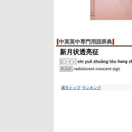
中英英中専門用語辞典
新月状透亮征
xīn yuè
zhuàng
tòu
liang
z
ピンイン
radiolucent crescent
sign
英語訳
索引トップ
ランキング