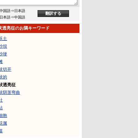
中国語⇒日本語
日本語⇒中国語
状透亮征のお隣キーワード
沃土
沙坝
沙埂
滩
状切开
状的
状透亮征
状阴茎弯曲
社
站
细胞
花属
藻