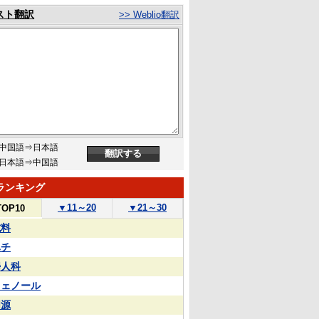
スト翻訳
>> Weblio翻訳
中国語⇒日本語
日本語⇒中国語
ランキング
▼
11～20
▼
21～30
TOP10
試料
ハチ
婦人科
フェノール
同源