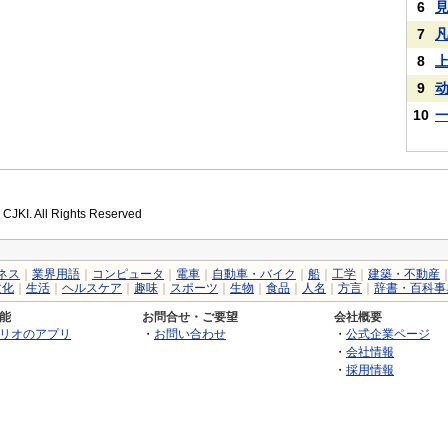
6
7
8
9
10
 CJKI. All Rights Reserved
ネス
｜
業界用語
｜
コンピュータ
｜
電車
｜
自動車・バイク
｜
船
｜
工学
｜
建築・不動産
文化
｜
生活
｜
ヘルスケア
｜
趣味
｜
スポーツ
｜
生物
｜
食品
｜
人名
｜
方言
｜
辞書・百科事
能
お問合せ・ご要望
会社概要
リオのアプリ
・
お問い合わせ
・
公式企業ページ
・
会社情報
・
採用情報