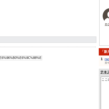
ロ
「新
1
ra
英
テキ