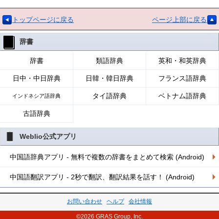
トップページに戻る
ページ上部に戻る
辞書
辞書
類語辞典
英和・和英辞典
日中・中日辞典
日韓・韓日辞典
フランス語辞典
タイ語辞典
ベトナム語辞典
インドネシア語辞典
古語辞典
Weblio公式アプリ
中国語辞典アプリ - 無料で複数の辞書をまとめて検索 (Android)
中国語翻訳アプリ - 2秒で翻訳、翻訳結果を話す！ (Android)
お問い合わせ
ヘルプ
会社情報
©2026 GRAS Group, Inc.