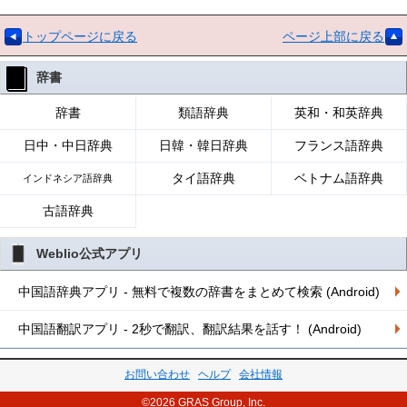
トップページに戻る
ページ上部に戻る
辞書
辞書
類語辞典
英和・和英辞典
日中・中日辞典
日韓・韓日辞典
フランス語辞典
タイ語辞典
ベトナム語辞典
インドネシア語辞典
古語辞典
Weblio公式アプリ
中国語辞典アプリ - 無料で複数の辞書をまとめて検索 (Android)
中国語翻訳アプリ - 2秒で翻訳、翻訳結果を話す！ (Android)
お問い合わせ
ヘルプ
会社情報
©2026 GRAS Group, Inc.