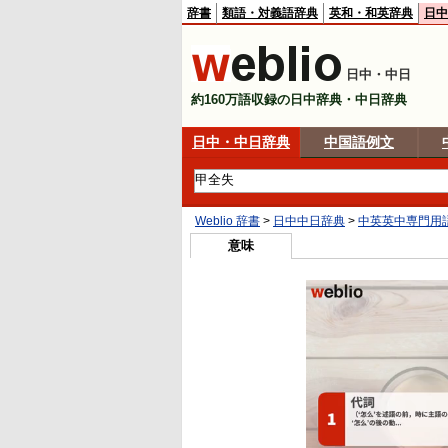
辞書
類語・対義語辞典
英和・和英辞典
日中
日中・中日
約160万語収録の日中辞典・中日辞典
日中・中日辞典
中国語例文
Weblio 辞書
>
日中中日辞典
>
中英英中専門用
意味