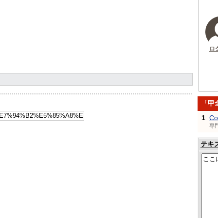
ロ
「甲
1
Co
専
テキ