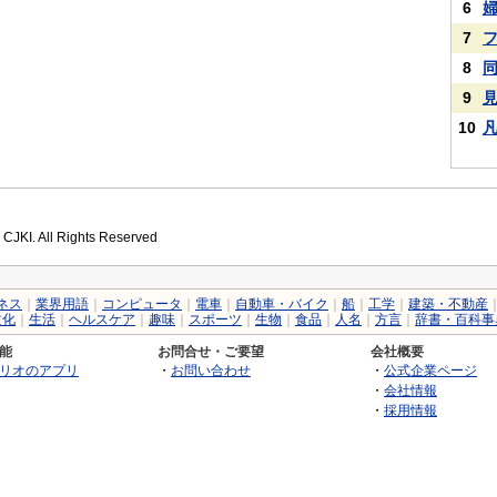
6
7
8
9
10
 CJKI. All Rights Reserved
ネス
｜
業界用語
｜
コンピュータ
｜
電車
｜
自動車・バイク
｜
船
｜
工学
｜
建築・不動産
文化
｜
生活
｜
ヘルスケア
｜
趣味
｜
スポーツ
｜
生物
｜
食品
｜
人名
｜
方言
｜
辞書・百科事
能
お問合せ・ご要望
会社概要
リオのアプリ
・
お問い合わせ
・
公式企業ページ
・
会社情報
・
採用情報