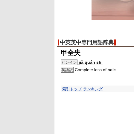
中英英中専門用語辞典
甲全失
jiǎ quán
shī
ピンイン
Complete loss of nails
英語訳
索引トップ
ランキング