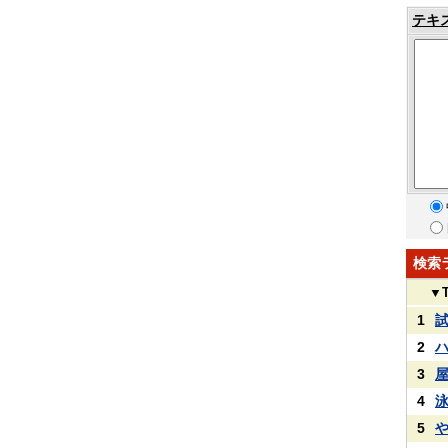
テキ
検索
▼
1
2
3
4
5