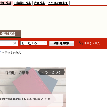
中日辞典
日韓韓日辞典
古語辞典
その他の辞書▼
中国語翻訳
手書き文字入力
語
>
甲全失
の解説
もっとみる
arrow_forward_ios