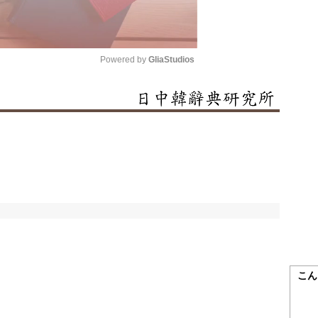
Powered by 
GliaStudios
Mute
こん