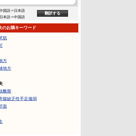
中国語⇒日本語
日本語⇒中国語
失のお隣キーワード
厌肌
町
地方
越地方
失
肽酰胺
旁腺缺乏性手足搐搦
节面
生