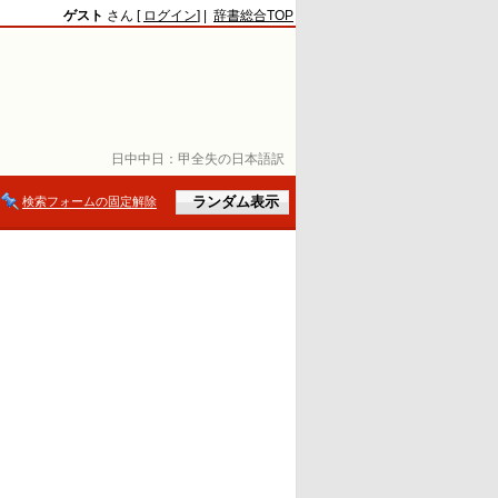
ゲスト
さん [
ログイン
] |
辞書総合TOP
日中中日：
甲全失の日本語訳
検索フォームの固定解除