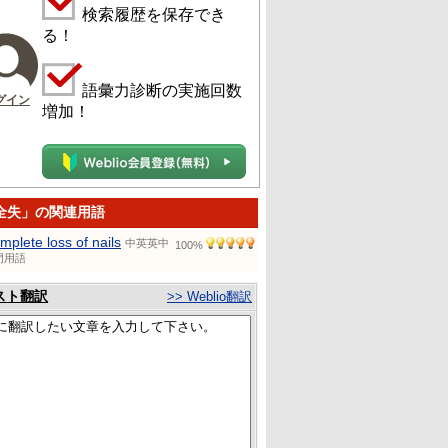
検索履歴を保存でき
る！
語彙力診断の実施回数
グイン
増加！
全失」の関連用語
mplete loss of nails
中英英中
100%
門用語
スト翻訳
>> Weblio翻訳