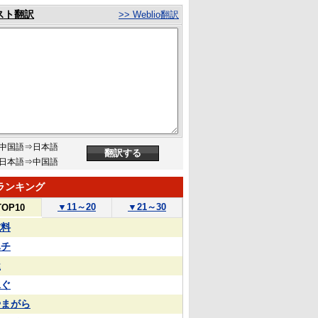
スト翻訳
>> Weblio翻訳
中国語⇒日本語
日本語⇒中国語
ランキング
▼
11～20
▼
21～30
TOP10
試料
ハチ
屋
泳ぐ
やまがら