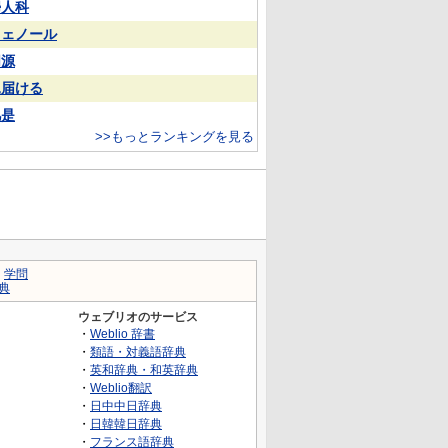
婦人科
フェノール
同源
見届ける
凡是
>>もっとランキングを見る
｜
学問
典
ウェブリオのサービス
・
Weblio 辞書
・
類語・対義語辞典
・
英和辞典・和英辞典
・
Weblio翻訳
・
日中中日辞典
・
日韓韓日辞典
・
フランス語辞典