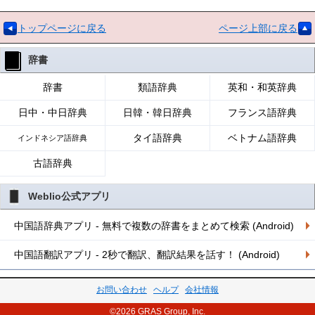
トップページに戻る
ページ上部に戻る
辞書
辞書
類語辞典
英和・和英辞典
日中・中日辞典
日韓・韓日辞典
フランス語辞典
タイ語辞典
ベトナム語辞典
インドネシア語辞典
古語辞典
Weblio公式アプリ
中国語辞典アプリ - 無料で複数の辞書をまとめて検索 (Android)
中国語翻訳アプリ - 2秒で翻訳、翻訳結果を話す！ (Android)
お問い合わせ
ヘルプ
会社情報
©2026 GRAS Group, Inc.