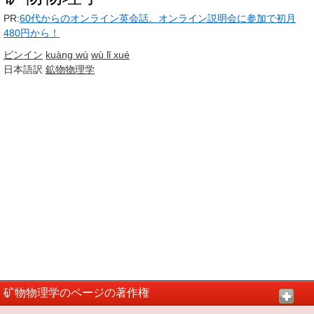
PR:
60代からのオンライン英会話。オンライン説明会に参加で初月
480円から！
ピンイン
kuàng wù
wù lǐ xué
日本語訳
鉱物
物理学
矿物物理学のページの著作権