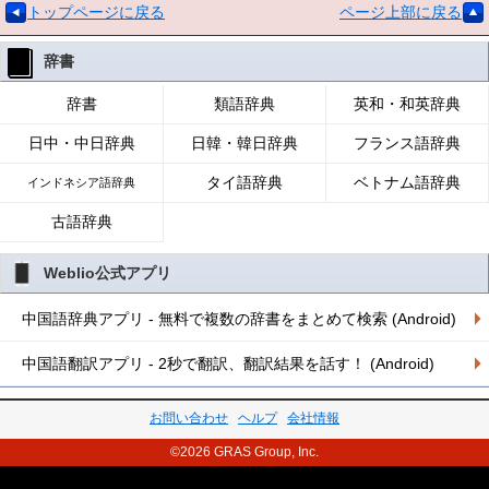
トップページに戻る
ページ上部に戻る
辞書
辞書
類語辞典
英和・和英辞典
日中・中日辞典
日韓・韓日辞典
フランス語辞典
タイ語辞典
ベトナム語辞典
インドネシア語辞典
古語辞典
Weblio公式アプリ
中国語辞典アプリ - 無料で複数の辞書をまとめて検索 (Android)
中国語翻訳アプリ - 2秒で翻訳、翻訳結果を話す！ (Android)
お問い合わせ
ヘルプ
会社情報
©2026 GRAS Group, Inc.