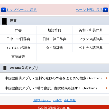
トップページに戻る
ページ上部に戻る
辞書
辞書
類語辞典
英和・和英辞典
日中・中日辞典
日韓・韓日辞典
フランス語辞典
タイ語辞典
ベトナム語辞典
インドネシア語辞典
古語辞典
Weblio公式アプリ
中国語辞典アプリ - 無料で複数の辞書をまとめて検索 (Android)
中国語翻訳アプリ - 2秒で翻訳、翻訳結果を話す！ (Android)
お問い合わせ
ヘルプ
会社情報
©2026 GRAS Group, Inc.