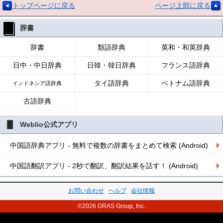
トップページに戻る
ページ上部に戻る
辞書
辞書
類語辞典
英和・和英辞典
日中・中日辞典
日韓・韓日辞典
フランス語辞典
タイ語辞典
ベトナム語辞典
インドネシア語辞典
古語辞典
Weblio公式アプリ
中国語辞典アプリ - 無料で複数の辞書をまとめて検索 (Android)
中国語翻訳アプリ - 2秒で翻訳、翻訳結果を話す！ (Android)
お問い合わせ
ヘルプ
会社情報
©2026 GRAS Group, Inc.