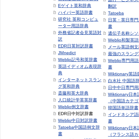
Eゲイト英和辞典
翻訳
ハイパー英語辞書
Tatoeba
研究社 英和コンピュ
日英・英日専門
ーター用語辞典
書
外務省記者会見英語対
遺伝子名称シソ
訳
Weblio和製英
EDR日英対訳辞書
メール英語例文
JMnedict
最強のスラング
Weblio記号和英辞書
Weblio専門用
英語イディオム表現辞
書
典
Wiktionary英語
インターネットスラン
白水社 中国語
グ英和辞典
日中中日専門用
斎藤和英大辞典
Wiktionary日
人口統計学英英辞書
（中国語カテゴ
Weblio例文辞書
韓国語単語辞書
EDR日中対訳辞書
インドネシア語
Weblio中日対訳辞書
書
Tatoeba中国語例文辞
Wiktionary日
書
（フランス語カ