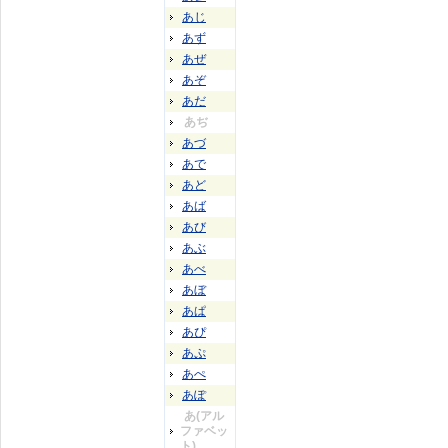
あじ
あず
あぜ
あぞ
あだ
あぢ
あづ
あで
あど
あば
あび
あぶ
あべ
あぼ
あぱ
あぴ
あぷ
あぺ
あぽ
あ(アル
ファベッ
ト)