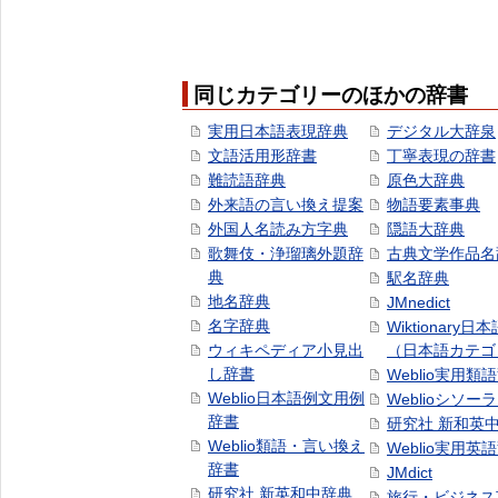
同じカテゴリーのほかの辞書
実用日本語表現辞典
デジタル大辞泉
文語活用形辞書
丁寧表現の辞書
難読語辞典
原色大辞典
外来語の言い換え提案
物語要素事典
外国人名読み方字典
隠語大辞典
歌舞伎・浄瑠璃外題辞
古典文学作品名
典
駅名辞典
地名辞典
JMnedict
名字辞典
Wiktionary日
ウィキペディア小見出
（日本語カテゴ
し辞書
Weblio実用類
Weblio日本語例文用例
Weblioシソー
辞書
研究社 新和英
Weblio類語・言い換え
Weblio実用英
辞書
JMdict
研究社 新英和中辞典
旅行・ビジネス