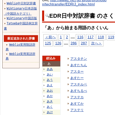
URL
http://www2.nict.go.jp/out-promotio
Weblio中日対訳辞書
n/techtransfer/EDR/J_index.html
▼
Wiktionary日本語版
▼
（中国語カテゴリ）
EDR日中対訳辞書 のさ
Wiktionary中国語版
▼
Tatoeba中国語例文辞
▼
「あ」から始まる用語のさくいん
書
...
.
＜前へ
1
2
116
117
118
119
最近追加された辞書
...
.
125
126
286
287
次へ＞
Weblio実用類語辞
▼
典
Weblio実用英語辞
▼
絞込み
典
アスタチン
あ
あすたちん
ああ
アスター
あい
あすたー
あう
アスチルベ
あえ
あお
あすちるべ
あか
アステカ
あき
あすてか
あく
アステリ
あけ