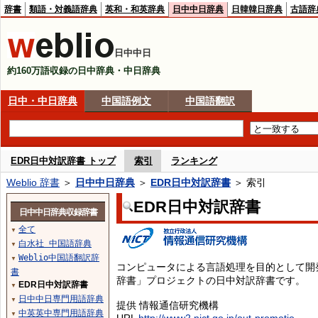
辞書
類語・対義語辞典
英和・和英辞典
日中中日辞典
日韓韓日辞典
古語辞
日中中日
約160万語収録の日中辞典・中日辞典
日中・中日辞典
中国語例文
中国語翻訳
EDR日中対訳辞書 トップ
索引
ランキング
Weblio 辞書
＞
日中中日辞典
＞
EDR日中対訳辞書
＞ 索引
EDR日中対訳辞書
日中中日辞典収録辞書
全て
▼
白水社 中国語辞典
▼
Weblio中国語翻訳辞
▼
コンピュータによる言語処理を目的として開
書
辞書」プロジェクトの日中対訳辞書です。
EDR日中対訳辞書
▼
日中中日専門用語辞典
▼
提供 情報通信研究機構
中英英中専門用語辞典
▼