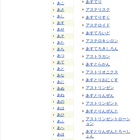
あすてり
あこ
アステリスク
あさ
あし
あすてりすく
あす
アステロイド
あせ
あすてろいど
あそ
アステロキシロン
あた
あすてろきしろん
あち
あつ
アストラカン
あて
あすとらかん
あと
アストリオニクス
あな
あすとりおにくす
あに
アストリンゼン
あぬ
あね
あすとりんぜん
あの
アストリンゼント
あは
あすとりんぜんと
あひ
アストリンゼントローシ
あふ
ョン
あへ
あすとりんぜんとろーし
あほ
ょん