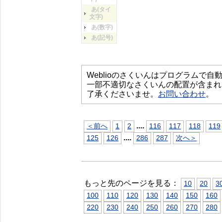
あ(タイ
文字)
あ(数字)
あ(記号)
Weblioのさくいんはプログラムで
一部不適切なさくいんの配置が含まれ
了承くださいませ。
お問い合わせ
。
...
.
＜前へ
1
2
116
117
118
119
...
.
125
126
286
287
次へ＞
もっと先のページを見る：
10
20
3
100
110
120
130
140
150
160
220
230
240
250
260
270
280