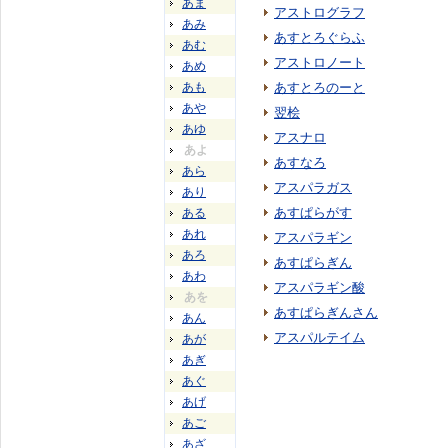
あま
アストログラフ
あみ
あすとろぐらふ
あむ
アストロノート
あめ
あも
あすとろのーと
あや
翌桧
あゆ
アスナロ
あよ
あすなろ
あら
アスパラガス
あり
あすぱらがす
ある
あれ
アスパラギン
あろ
あすぱらぎん
あわ
アスパラギン酸
あを
あすぱらぎんさん
あん
アスパルテイム
あが
あぎ
あぐ
あげ
あご
あざ