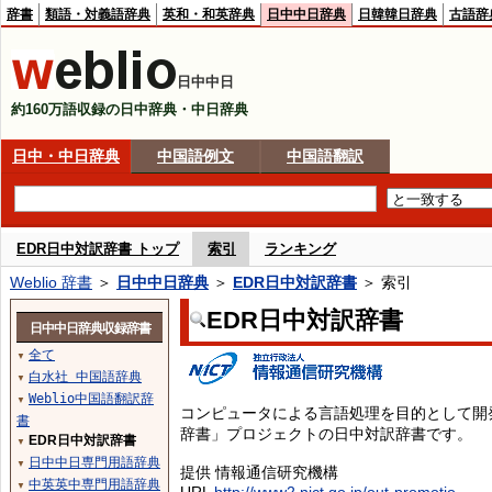
辞書
類語・対義語辞典
英和・和英辞典
日中中日辞典
日韓韓日辞典
古語辞
日中中日
約160万語収録の日中辞典・中日辞典
日中・中日辞典
中国語例文
中国語翻訳
EDR日中対訳辞書 トップ
索引
ランキング
Weblio 辞書
＞
日中中日辞典
＞
EDR日中対訳辞書
＞ 索引
EDR日中対訳辞書
日中中日辞典収録辞書
全て
▼
白水社 中国語辞典
▼
Weblio中国語翻訳辞
▼
コンピュータによる言語処理を目的として開
書
辞書」プロジェクトの日中対訳辞書です。
EDR日中対訳辞書
▼
日中中日専門用語辞典
▼
提供 情報通信研究機構
中英英中専門用語辞典
▼