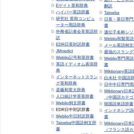
Eゲイト英和辞典
翻訳
ハイパー英語辞書
Tatoeba
研究社 英和コンピュ
日英・英日専門
ーター用語辞典
書
外務省記者会見英語対
遺伝子名称シソ
訳
Weblio和製英
EDR日英対訳辞書
メール英語例文
JMnedict
最強のスラング
Weblio記号和英辞書
Weblio専門用
英語イディオム表現辞
書
典
Wiktionary英語
インターネットスラン
白水社 中国語
グ英和辞典
日中中日専門用
斎藤和英大辞典
Wiktionary日
人口統計学英英辞書
（中国語カテゴ
Weblio例文辞書
韓国語単語辞書
EDR日中対訳辞書
インドネシア語
Weblio中日対訳辞書
書
Tatoeba中国語例文辞
Wiktionary日
書
（フランス語カ