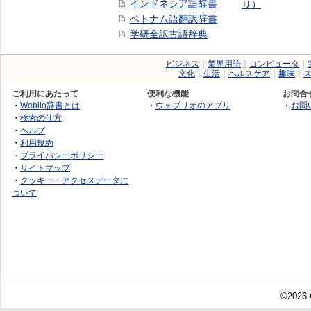
インドネシア語辞書
リ）
ベトナム語翻訳辞書
学研全訳古語辞典
ビジネス
｜
業界用語
｜
コンピュータ
｜
文化
｜
生活
｜
ヘルスケア
｜
趣味
｜
ご利用にあたって
便利な機能
お問合
・
Weblio辞書とは
・
ウェブリオのアプリ
・
お問
・
検索の仕方
・
ヘルプ
・
利用規約
・
プライバシーポリシー
・
サイトマップ
・
クッキー・アクセスデータに
ついて
©2026 