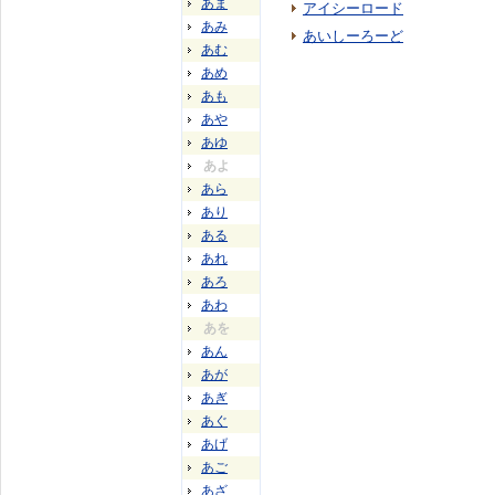
あま
アイシーロード
あみ
あいしーろーど
あむ
あめ
あも
あや
あゆ
あよ
あら
あり
ある
あれ
あろ
あわ
あを
あん
あが
あぎ
あぐ
あげ
あご
あざ