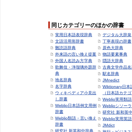
同じカテゴリーのほかの辞書
実用日本語表現辞典
デジタル大辞泉
文語活用形辞書
丁寧表現の辞書
難読語辞典
原色大辞典
外来語の言い換え提案
物語要素事典
外国人名読み方字典
隠語大辞典
歌舞伎・浄瑠璃外題辞
古典文学作品名
典
駅名辞典
地名辞典
JMnedict
名字辞典
Wiktionary日
ウィキペディア小見出
（日本語カテゴ
し辞書
Weblio実用類
Weblio日本語例文用例
Weblioシソー
辞書
研究社 新和英
Weblio類語・言い換え
Weblio実用英
辞書
JMdict
研究社 新英和中辞典
旅行・ビジネス