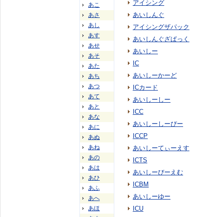
アイシング
あこ
あいしんぐ
あさ
あし
アイシングザパック
あす
あいしんぐざぱっく
あせ
あいしー
あそ
IC
あた
あいしーかーど
あち
あつ
ICカード
あて
あいしーしー
あと
ICC
あな
あいしーしーぴー
あに
ICCP
あぬ
あね
あいしーてぃーえす
あの
ICTS
あは
あいしーびーえむ
あひ
ICBM
あふ
あいしーゆー
あへ
あほ
ICU