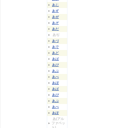
あじ
あず
あぜ
あぞ
あだ
あぢ
あづ
あで
あど
あば
あび
あぶ
あべ
あぼ
あぱ
あぴ
あぷ
あぺ
あぽ
あ(アル
ファベッ
ト)