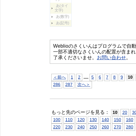
あ(タイ
文字)
あ(数字)
あ(記号)
Weblioのさくいんはプログラムで
一部不適切なさくいんの配置が含まれ
了承くださいませ。
お問い合わせ
。
...
.
＜前へ
1
2
5
6
7
8
9
10
286
287
次へ＞
もっと先のページを見る：
10
20
3
100
110
120
130
140
150
160
220
230
240
250
260
270
280