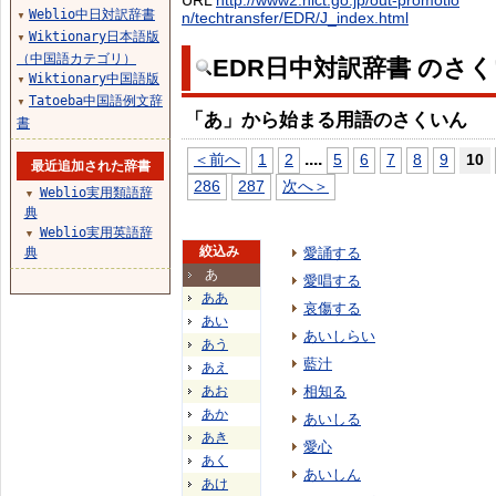
URL
http://www2.nict.go.jp/out-promotio
Weblio中日対訳辞書
n/techtransfer/EDR/J_index.html
▼
Wiktionary日本語版
▼
（中国語カテゴリ）
EDR日中対訳辞書 のさ
Wiktionary中国語版
▼
Tatoeba中国語例文辞
▼
「あ」から始まる用語のさくいん
書
...
.
＜前へ
1
2
5
6
7
8
9
10
最近追加された辞書
286
287
次へ＞
Weblio実用類語辞
▼
典
Weblio実用英語辞
▼
絞込み
典
愛誦する
あ
愛唱する
ああ
哀傷する
あい
あいしらい
あう
藍汁
あえ
あお
相知る
あか
あいしる
あき
愛心
あく
あいしん
あけ