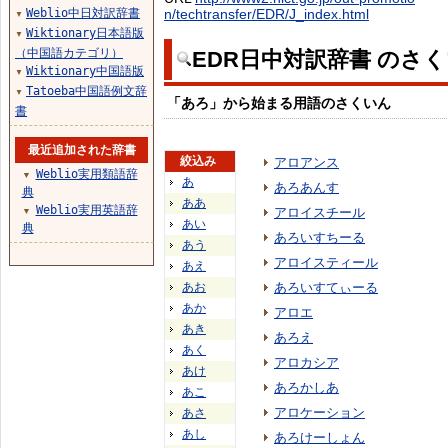
Weblio中日対訳辞書
n/techtransfer/EDR/J_index.html
▼
Wiktionary日本語版
▼
（中国語カテゴリ）
EDR日中対訳辞書 のさ
Wiktionary中国語版
▼
Tatoeba中国語例文辞
▼
「あろ」から始まる用語のさくいん
書
最近追加された辞書
絞込み
アロアンス
Weblio実用類語辞
▼
あ
あろあんす
典
ああ
Weblio実用英語辞
アロイスチール
▼
あい
典
あろいすちーる
あう
アロイスティール
あえ
あお
あろいすてぃーる
あか
アロエ
あき
あろえ
あく
アロカシア
あけ
あろかしあ
あこ
アロケーション
あさ
あし
あろけーしょん