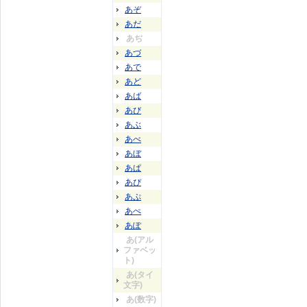
あぞ
あだ
あぢ
あづ
あで
あど
あば
あび
あぶ
あべ
あぼ
あぱ
あぴ
あぷ
あぺ
あぽ
あ(アル
ファベッ
ト)
あ(タイ
文字)
あ(数字)