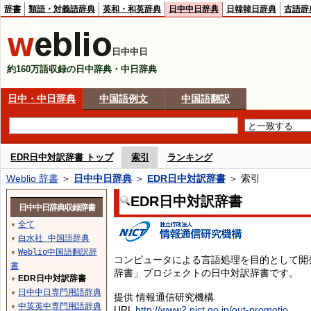
辞書
類語・対義語辞典
英和・和英辞典
日中中日辞典
日韓韓日辞典
古語辞
日中中日
約160万語収録の日中辞典・中日辞典
日中・中日辞典
中国語例文
中国語翻訳
EDR日中対訳辞書 トップ
索引
ランキング
Weblio 辞書
＞
日中中日辞典
＞
EDR日中対訳辞書
＞ 索引
EDR日中対訳辞書
日中中日辞典収録辞書
全て
▼
白水社 中国語辞典
▼
Weblio中国語翻訳辞
▼
コンピュータによる言語処理を目的として開
書
辞書」プロジェクトの日中対訳辞書です。
EDR日中対訳辞書
▼
日中中日専門用語辞典
▼
提供 情報通信研究機構
中英英中専門用語辞典
▼
URL
http://www2.nict.go.jp/out-promotio