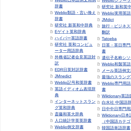
Weblio日本語例文用例
Weblioシソー
辞書
研究社 新和英
Weblio類語・言い換え
Weblio実用英
辞書
JMdict
研究社 新英和中辞典
旅行・ビジネス
Eゲイト英和辞典
翻訳
ハイパー英語辞書
Tatoeba
研究社 英和コンピュ
日英・英日専門
ーター用語辞典
書
外務省記者会見英語対
遺伝子名称シソ
訳
Weblio和製英
EDR日英対訳辞書
メール英語例文
JMnedict
最強のスラング
Weblio記号和英辞書
Weblio専門用
英語イディオム表現辞
書
典
Wiktionary英語
インターネットスラン
白水社 中国語
グ英和辞典
日中中日専門用
斎藤和英大辞典
Wiktionary日
人口統計学英英辞書
（中国語カテゴ
Weblio例文辞書
韓国語単語辞書