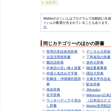
あ(記号)
Weblioのさくいんはプログラムで自動的に
くいんの配置が含まれていることもあります。
せ
。
同じカテゴリーのほかの辞書
実用日本語表現辞典
デジタル大辞泉
文語活用形辞書
丁寧表現の辞書
難読語辞典
原色大辞典
外来語の言い換え提案
物語要素事典
外国人名読み方字典
隠語大辞典
歌舞伎・浄瑠璃外題辞
古典文学作品名
典
駅名辞典
地名辞典
JMnedict
名字辞典
Wiktionary日
ウィキペディア小見出
（日本語カテゴ
し辞書
Weblio実用類