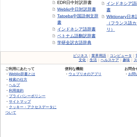
EDR日中対訳辞書
インドネシア語
Weblio中日対訳辞書
書
Tatoeba中国語例文辞
Wiktionary日
書
（フランス語カ
インドネシア語辞書
リ）
ベトナム語翻訳辞書
学研全訳古語辞典
ビジネス
｜
業界用語
｜
コンピュータ
｜
文化
｜
生活
｜
ヘルスケア
｜
趣味
｜
ご利用にあたって
便利な機能
お問合
・
Weblio辞書とは
・
ウェブリオのアプリ
・
お問
・
検索の仕方
・
ヘルプ
・
利用規約
・
プライバシーポリシー
・
サイトマップ
・
クッキー・アクセスデータに
ついて