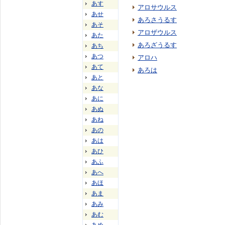
あす
アロサウルス
あせ
あろさうるす
あそ
アロザウルス
あた
あろざうるす
あち
あつ
アロハ
あて
あろは
あと
あな
あに
あぬ
あね
あの
あは
あひ
あふ
あへ
あほ
あま
あみ
あむ