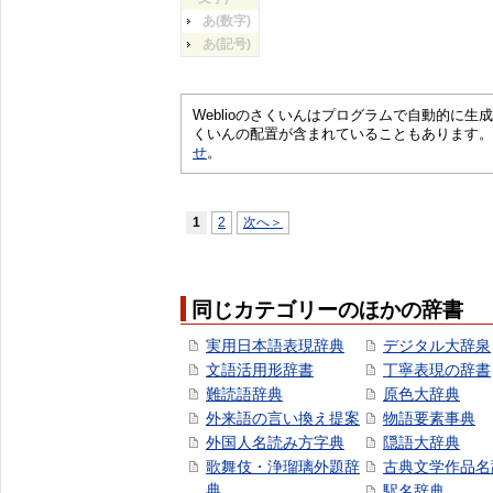
あ(数字)
あ(記号)
Weblioのさくいんはプログラムで自動的に
くいんの配置が含まれていることもあります。
せ
。
1
2
次へ＞
同じカテゴリーのほかの辞書
実用日本語表現辞典
デジタル大辞泉
文語活用形辞書
丁寧表現の辞書
難読語辞典
原色大辞典
外来語の言い換え提案
物語要素事典
外国人名読み方字典
隠語大辞典
歌舞伎・浄瑠璃外題辞
古典文学作品名
典
駅名辞典