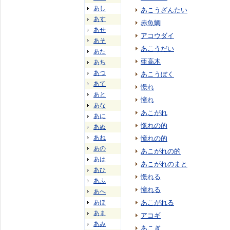
あし
あこうざんたい
あす
赤魚鯛
あせ
アコウダイ
あそ
あこうだい
あた
亜高木
あち
あつ
あこうぼく
あて
憬れ
あと
憧れ
あな
あこがれ
あに
憬れの的
あぬ
あね
憧れの的
あの
あこがれの的
あは
あこがれのまと
あひ
憬れる
あふ
憧れる
あへ
あほ
あこがれる
あま
アコギ
あみ
あこぎ