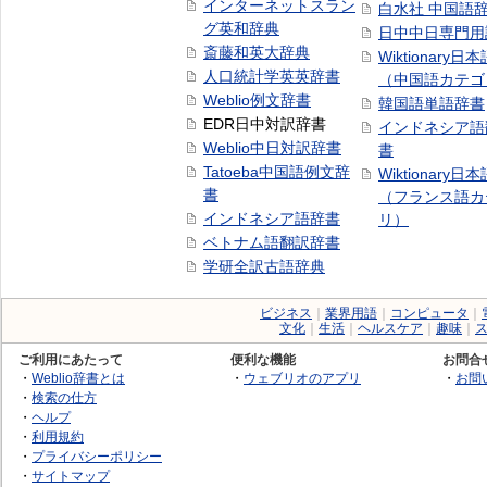
インターネットスラン
白水社 中国語
グ英和辞典
日中中日専門用
斎藤和英大辞典
Wiktionary日
人口統計学英英辞書
（中国語カテゴ
Weblio例文辞書
韓国語単語辞書
EDR日中対訳辞書
インドネシア語
Weblio中日対訳辞書
書
Tatoeba中国語例文辞
Wiktionary日
書
（フランス語カ
インドネシア語辞書
リ）
ベトナム語翻訳辞書
学研全訳古語辞典
ビジネス
｜
業界用語
｜
コンピュータ
｜
文化
｜
生活
｜
ヘルスケア
｜
趣味
｜
ご利用にあたって
便利な機能
お問合
・
Weblio辞書とは
・
ウェブリオのアプリ
・
お問
・
検索の仕方
・
ヘルプ
・
利用規約
・
プライバシーポリシー
・
サイトマップ