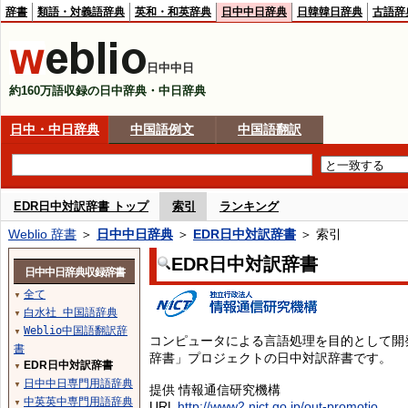
辞書
類語・対義語辞典
英和・和英辞典
日中中日辞典
日韓韓日辞典
古語辞
日中中日
約160万語収録の日中辞典・中日辞典
日中・中日辞典
中国語例文
中国語翻訳
EDR日中対訳辞書 トップ
索引
ランキング
Weblio 辞書
＞
日中中日辞典
＞
EDR日中対訳辞書
＞ 索引
EDR日中対訳辞書
日中中日辞典収録辞書
全て
▼
白水社 中国語辞典
▼
Weblio中国語翻訳辞
▼
コンピュータによる言語処理を目的として開
書
辞書」プロジェクトの日中対訳辞書です。
EDR日中対訳辞書
▼
日中中日専門用語辞典
▼
提供 情報通信研究機構
中英英中専門用語辞典
▼
URL
http://www2.nict.go.jp/out-promotio