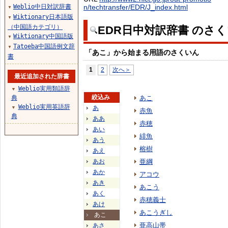
Weblio中日対訳辞書
n/techtransfer/EDR/J_index.html
▼
Wiktionary日本語版
▼
（中国語カテゴリ）
EDR日中対訳辞書 のさ
Wiktionary中国語版
▼
Tatoeba中国語例文辞
▼
「あこ」から始まる用語のさくいん
書
1
2
次へ＞
最近追加された辞書
Weblio実用類語辞
▼
絞込み
典
あこ
Weblio実用英語辞
あ
▼
赤魚
典
ああ
赤穂
あい
緋魚
あう
榕樹
あえ
あお
亜綱
あか
アコウ
あき
あこう
あく
赤穂義士
あけ
あこうぎし
あこ
亜高山帯
あさ