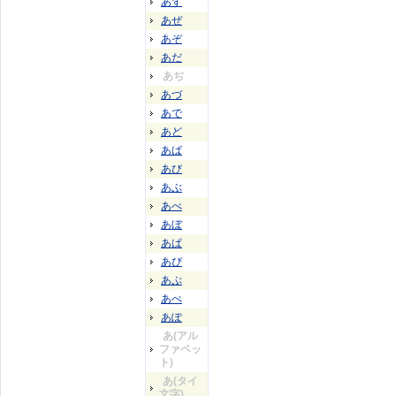
あず
あぜ
あぞ
あだ
あぢ
あづ
あで
あど
あば
あび
あぶ
あべ
あぼ
あぱ
あぴ
あぷ
あぺ
あぽ
あ(アル
ファベッ
ト)
あ(タイ
文字)