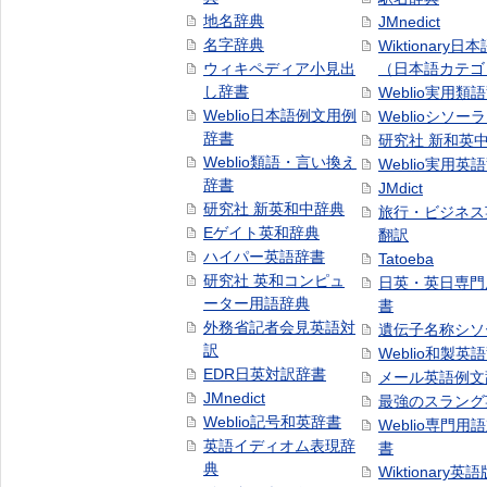
地名辞典
JMnedict
名字辞典
Wiktionary日
ウィキペディア小見出
（日本語カテゴ
し辞書
Weblio実用類
Weblio日本語例文用例
Weblioシソー
辞書
研究社 新和英
Weblio類語・言い換え
Weblio実用英
辞書
JMdict
研究社 新英和中辞典
旅行・ビジネス
Eゲイト英和辞典
翻訳
ハイパー英語辞書
Tatoeba
研究社 英和コンピュ
日英・英日専門
ーター用語辞典
書
外務省記者会見英語対
遺伝子名称シソ
訳
Weblio和製英
EDR日英対訳辞書
メール英語例文
JMnedict
最強のスラング
Weblio記号和英辞書
Weblio専門用
英語イディオム表現辞
書
典
Wiktionary英語