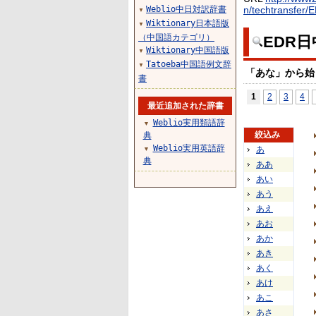
Weblio中日対訳辞書
n/techtransfer/
▼
Wiktionary日本語版
▼
（中国語カテゴリ）
EDR
Wiktionary中国語版
▼
Tatoeba中国語例文辞
▼
「あな」から始
書
1
2
3
4
最近追加された辞書
Weblio実用類語辞
▼
絞込み
典
Weblio実用英語辞
あ
▼
典
ああ
あい
あう
あえ
あお
あか
あき
あく
あけ
あこ
あさ