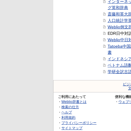
インターネ
グ英和辞典
斎藤和英大
人口統計学
Weblio例文
EDR日中対
Weblio中
Tatoeba
書
インドネシ
ベトナム語
学研全訳古
ビジ
ご利用にあたって
便利な機
・
Weblio辞書とは
・
ウェブ
・
検索の仕方
・
ヘルプ
・
利用規約
・
プライバシーポリシー
・
サイトマップ