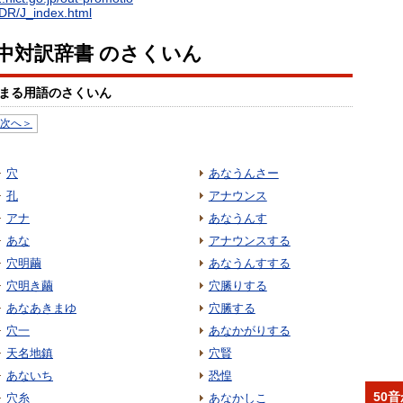
EDR/J_index.html
日中対訳辞書 のさくいん
まる用語のさくいん
次へ＞
穴
あなうんさー
孔
アナウンス
アナ
あなうんす
あな
アナウンスする
穴明繭
あなうんすする
穴明き繭
穴縢りする
あなあきまゆ
穴縢する
穴一
あなかがりする
天名地鎮
穴賢
あないち
恐惶
50
穴糸
あなかしこ