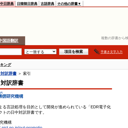
中日辞典
日韓韓日辞典
古語辞典
その他の辞書▼
複数の辞書から検
中国語翻訳
手書き文字入力
キング
中対訳辞書
＞ 索引
中対訳辞書
よる言語処理を目的として開発が進められている「EDR電子化
クトの日中対訳辞書です。
研究機構
.nict.go.jp/out-promotio