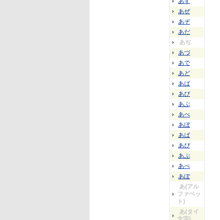
あず
あぜ
あぞ
あだ
あぢ
あづ
あで
あど
あば
あび
あぶ
あべ
あぼ
あぱ
あぴ
あぷ
あぺ
あぽ
あ(アル
ファベッ
ト)
あ(タイ
文字)