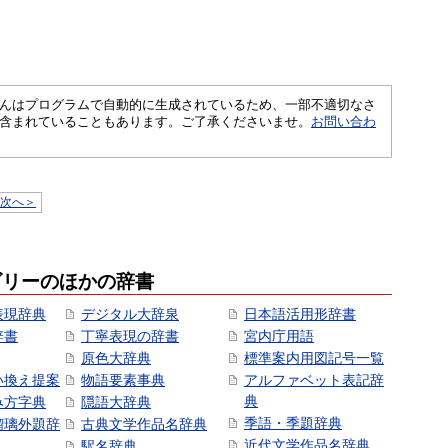
さくいんはプログラムで自動的に生成されているため、一部不適切なさ
含まれていることもあります。ご了承くださいませ。
お問い合わ
次へ＞
ゴリーのほかの辞書
表現辞典
デジタル大辞泉
日本語活用形辞書
辞書
丁寧表現の辞書
宮内庁用語
原色大辞典
標準案内用図記号一覧
い換え提案
物語要素事典
アルファベット表記辞
典
み方字典
隠語大辞典
季語・季題辞典
瑠璃外題辞
古典文学作品名辞典
近代文学作品名辞典
駅名辞典