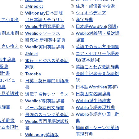
住所・郵便番号検索
JMnedict
ウィキペディア
Wiktionary日本語版
ィア小見出
（日本語カテゴリ）
漢字辞典
Weblio実用類語辞典
日本語WordNet(類語)
本語例文用例
Weblioシソーラス
Weblio対義語・反対語
辞書
研究社 新和英中辞典
語・言い換え
英語での言い方用例集
Weblio実用英語辞典
コア・セオリー英語表
JMdict
和中辞典
現(基本動詞)
旅行・ビジネス英会話
和辞典
英語ことわざ教訓辞典
翻訳
語辞書
金融庁記者会見英語対
Tatoeba
コンピュ
訳
日英・英日専門用語辞
辞典
日本語WordNet(英和)
書
会見英語対
日英固有名詞辞典
遺伝子名称シソーラス
Weblio派生語辞書
Weblio和製英語辞書
訳辞書
Weblio英語表現辞典
メール英語例文辞書
Weblio英語言い回し辞
最強のスラング英会話
号和英辞書
典
Weblio専門用語対訳辞
オム表現辞
場面別・シーン別英語
書
表現辞典
Wiktionary英語版