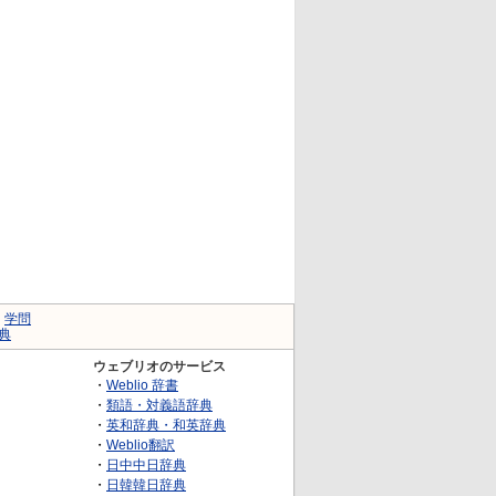
｜
学問
典
ウェブリオのサービス
・
Weblio 辞書
・
類語・対義語辞典
・
英和辞典・和英辞典
・
Weblio翻訳
・
日中中日辞典
・
日韓韓日辞典