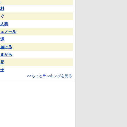
屋
試料
泳ぐ
婦人科
フェノール
同源
見届ける
やまがら
凡是
屋子
>>もっとランキングを見る