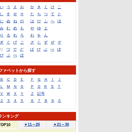
い
う
え
お
か
き
く
け
こ
し
す
せ
そ
た
ち
つ
て
と
に
ぬ
ね
の
は
ひ
ふ
へ
ほ
み
む
め
も
や
ゆ
よ
り
る
れ
ろ
わ
を
ん
ぎ
ぐ
げ
ご
ざ
じ
ず
ぜ
ぞ
ぢ
づ
で
ど
ば
び
ぶ
べ
ぼ
ぴ
ぷ
ぺ
ぽ
ファベットから探す
Ｂ
Ｃ
Ｄ
Ｅ
Ｆ
Ｇ
Ｈ
Ｉ
Ｊ
Ｌ
Ｍ
Ｎ
Ｏ
Ｐ
Ｑ
Ｒ
Ｓ
Ｔ
Ｖ
Ｗ
Ｘ
Ｙ
Ｚ
記号
２
３
４
５
６
７
８
９
０
ランキング
▼
11～20
▼
21～30
TOP10