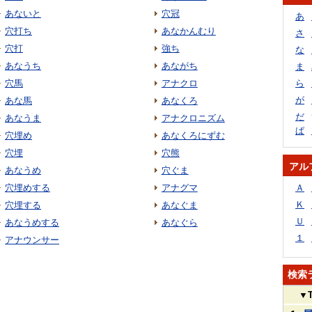
あないと
穴冠
あ
穴打ち
あなかんむり
さ
穴打
強ち
な
あなうち
あながち
ま
穴馬
アナクロ
ら
が
あな馬
あなくろ
だ
あなうま
アナクロニズム
ぱ
穴埋め
あなくろにずむ
穴埋
穴熊
アル
あなうめ
穴ぐま
穴埋めする
アナグマ
Ａ
Ｋ
穴埋する
あなぐま
Ｕ
あなうめする
あなぐら
１
アナウンサー
検索
▼