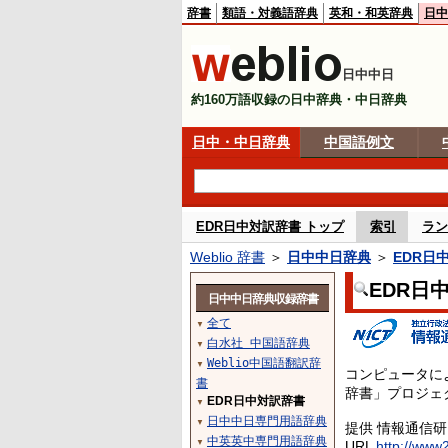
辞書
類語・対義語辞典
英和・和英辞典
日中
日中中日
約160万語収録の日中辞典・中日辞典
日中・中日辞典
中国語例文
EDR日中対訳辞書 トップ
索引
ラン
Weblio 辞書
＞
日中中日辞典
＞
EDR日
EDR日
日中中日辞典収録辞書
全て
▼
白水社 中国語辞典
▼
Weblio中国語翻訳辞
▼
コンピュータに
書
辞書」プロジェ
EDR日中対訳辞書
▼
日中中日専門用語辞典
▼
提供 情報通信
中英英中専門用語辞典
▼
URL
http://www2