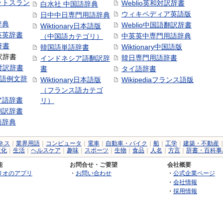
ットスラン
Weblio英和対訳辞書
白水社 中国語辞典
ウィキペディア英語版
日中中日専門用語辞典
辞典
Weblio中国語翻訳辞書
Wiktionary日本語版
英英辞書
中英英中専門用語辞典
（中国語カテゴリ）
辞書
Wiktionary中国語版
韓国語単語辞書
訳辞書
韓日専門用語辞書
インドネシア語翻訳辞
日対訳辞書
書
タイ語辞書
中国語例文辞
Wiktionary日本語版
Wikipediaフランス語版
（フランス語カテゴ
ア語辞書
リ）
翻訳辞書
語辞典
ネス
｜
業界用語
｜
コンピュータ
｜
電車
｜
自動車・バイク
｜
船
｜
工学
｜
建築・不動産
文化
｜
生活
｜
ヘルスケア
｜
趣味
｜
スポーツ
｜
生物
｜
食品
｜
人名
｜
方言
｜
辞書・百科事
能
お問合せ・ご要望
会社概要
リオのアプリ
・
お問い合わせ
・
公式企業ページ
・
会社情報
・
採用情報