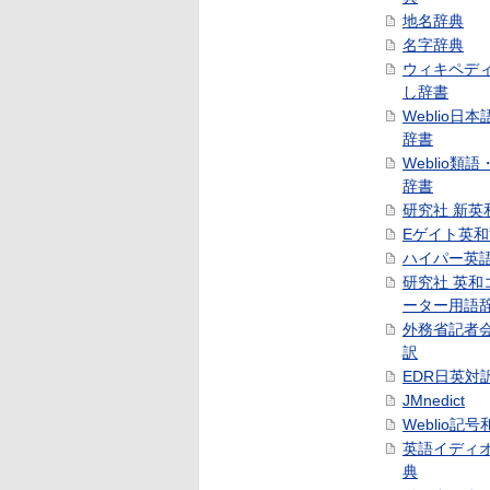
地名辞典
名字辞典
ウィキペデ
し辞書
Weblio日
辞書
Weblio類
辞書
研究社 新英
Eゲイト英
ハイパー英
研究社 英和
ーター用語
外務省記者
訳
EDR日英対
JMnedict
Weblio記
英語イディ
典