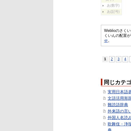
あ(数字)
あ(記号)
Weblioの
くいんの配置が
せ
。
1
2
3
4
同じカテ
実用日本語
文語活用形
難読語辞典
外来語の言
外国人名読
歌舞伎・浄
典