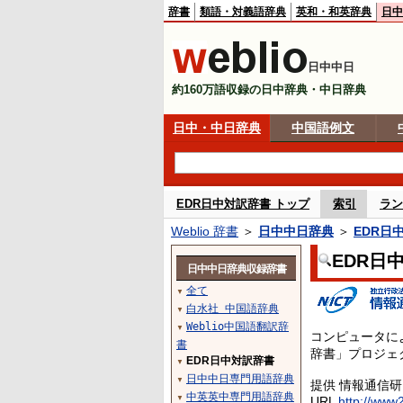
辞書
類語・対義語辞典
英和・和英辞典
日中
日中中日
約160万語収録の日中辞典・中日辞典
日中・中日辞典
中国語例文
EDR日中対訳辞書 トップ
索引
ラン
Weblio 辞書
＞
日中中日辞典
＞
EDR日
EDR日
日中中日辞典収録辞書
全て
▼
白水社 中国語辞典
▼
Weblio中国語翻訳辞
▼
コンピュータに
書
辞書」プロジェ
EDR日中対訳辞書
▼
日中中日専門用語辞典
▼
提供 情報通信
中英英中専門用語辞典
▼
URL
http://www2