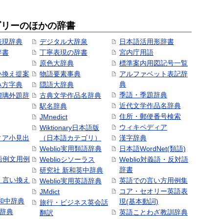
ゴリーのほかの辞書
表現辞典
デジタル大辞泉
日本語活用形辞書
辞書
丁寧表現の辞書
宮内庁用語
原色大辞典
標準案内用図記号一覧
い換え提案
物語要素事典
アルファベット表記辞
典
み方字典
隠語大辞典
季語・季題辞典
瑠璃外題辞
古典文学作品名辞典
近代文学作品名辞典
駅名辞典
住所・郵便番号検索
JMnedict
ウィキペディア
Wiktionary日本語版
ィア小見出
（日本語カテゴリ）
漢字辞典
Weblio実用類語辞典
日本語WordNet(類語)
本語例文用例
Weblioシソーラス
Weblio対義語・反対語
辞書
研究社 新和英中辞典
語・言い換え
英語での言い方用例集
Weblio実用英語辞典
コア・セオリー英語表
JMdict
和中辞典
現(基本動詞)
旅行・ビジネス英会話
和辞典
英語ことわざ教訓辞典
翻訳