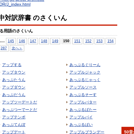
EDR/J_index.html
日中対訳辞書 のさくいん
る用語のさくいん
...
.
145
146
147
148
149
150
151
152
153
154
287
次へ＞
アップする
あっぷるぐりーん
アップタウン
アップルジャック
あっぷたうん
あっぷるじゃっく
アップダウン
アップルソース
あっぷだうん
あっぷるそーす
アップツーデートだ
アップルバター
あっぷつーでーとだ
あっぷるばたー
アップテンポ
アップルパイ
あっぷてんぽ
あっぷるぱい
50
アップデート
アップルブランデー