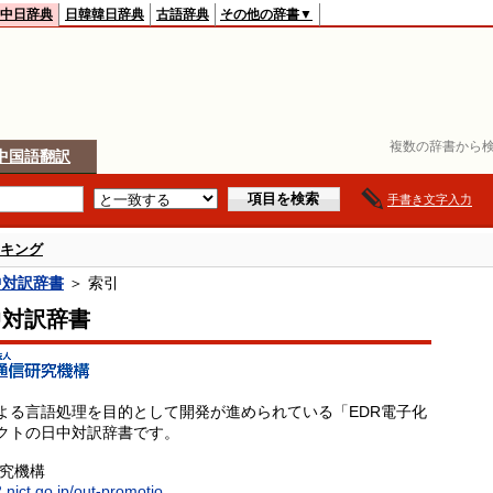
中日辞典
日韓韓日辞典
古語辞典
その他の辞書▼
複数の辞書から検
中国語翻訳
手書き文字入力
キング
中対訳辞書
＞ 索引
中対訳辞書
よる言語処理を目的として開発が進められている「EDR電子化
クトの日中対訳辞書です。
研究機構
.nict.go.jp/out-promotio