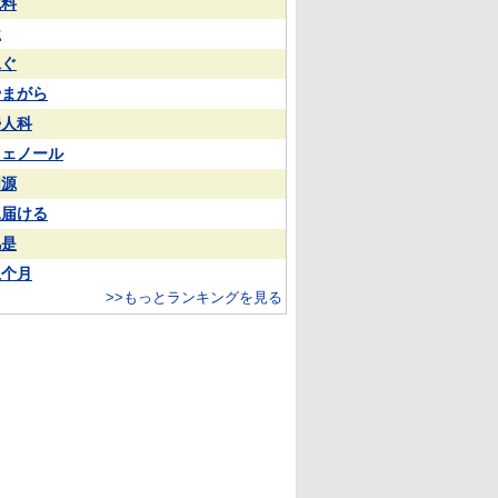
試料
屋
泳ぐ
やまがら
婦人科
フェノール
同源
見届ける
凡是
上个月
>>もっとランキングを見る