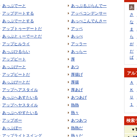
あっぷでーと
あっぷるぶらんでー
あ
アップデートする
アッベコンデンサー
さ
あっぷでーとする
あっべこんでんさー
な
アップトゥーデートだ
アッペ
ま
あっぷとぅーでーとだ
あっぺ
ら
アップヒルライ
アッラー
が
だ
あっぷひるらい
あっらー
ぱ
アップビート
厚
あっぷびーと
あつ
アル
アップビートだ
厚揚げ
あっぷびーとだ
厚揚
Ａ
アップヘアスタイル
厚あげ
Ｋ
Ｕ
あっぷへあすたいる
あつあげ
１
アップヘヤスタイル
熱熱
あっぷへやすたいる
熱々
アップボー
あつあつ
検索
あっぷぼー
熱熱だ
▼
アップライトスイング
熱々だ