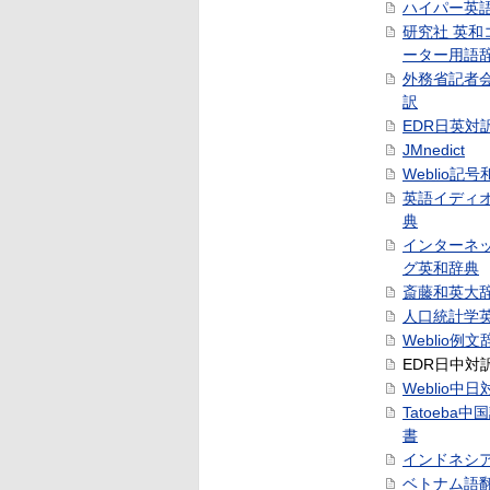
ハイパー英
研究社 英和
ーター用語
外務省記者
訳
EDR日英対
JMnedict
Weblio記
英語イディ
典
インターネ
グ英和辞典
斎藤和英大
人口統計学
Weblio例文
EDR日中対
Weblio中
Tatoeba
書
インドネシ
ベトナム語