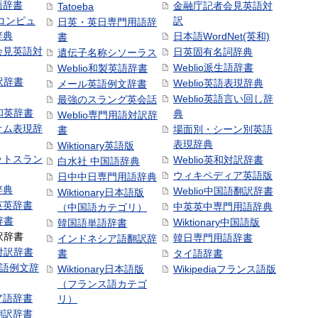
語辞書
金融庁記者会見英語対
Tatoeba
コンピュ
訳
日英・英日専門用語辞
辞典
日本語WordNet(英和)
書
会見英語対
日英固有名詞辞典
遺伝子名称シソーラス
Weblio派生語辞書
Weblio和製英語辞書
訳辞書
Weblio英語表現辞典
メール英語例文辞書
Weblio英語言い回し辞
最強のスラング英会話
号和英辞書
典
Weblio専門用語対訳辞
オム表現辞
場面別・シーン別英語
書
表現辞典
Wiktionary英語版
ットスラン
Weblio英和対訳辞書
白水社 中国語辞典
ウィキペディア英語版
日中中日専門用語辞典
辞典
Weblio中国語翻訳辞書
Wiktionary日本語版
英英辞書
中英英中専門用語辞典
（中国語カテゴリ）
辞書
Wiktionary中国語版
韓国語単語辞書
訳辞書
韓日専門用語辞書
インドネシア語翻訳辞
日対訳辞書
書
タイ語辞書
中国語例文辞
Wiktionary日本語版
Wikipediaフランス語版
（フランス語カテゴ
ア語辞書
リ）
翻訳辞書