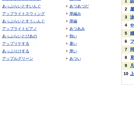
1
あっぷらいとすいんぐ
あつあつだ
2
アップライトスウィング
厚編み
3
あっぷらいとすうぃんぐ
厚編
4
アップライトピアノ
あつあみ
5
あっぷらいとぴあの
熱い
6
アップリケする
暑い
7
あっぷりけする
厚い
8
アップルグリーン
あつい
9
10