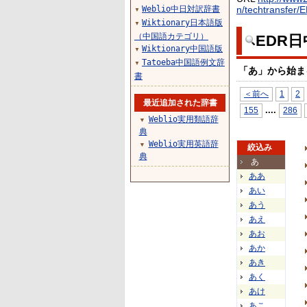
Weblio中日対訳辞書
n/techtransfer/
▼
Wiktionary日本語版
▼
（中国語カテゴリ）
EDR
Wiktionary中国語版
▼
Tatoeba中国語例文辞
▼
「あ」から始ま
書
＜前へ
1
2
最近追加された辞書
...
.
155
286
Weblio実用類語辞
▼
典
Weblio実用英語辞
▼
絞込み
典
あ
ああ
あい
あう
あえ
あお
あか
あき
あく
あけ
あこ