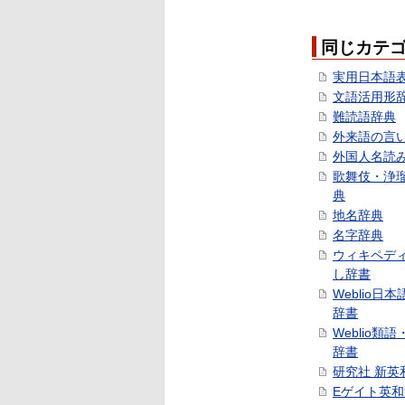
同じカテ
実用日本語
文語活用形
難読語辞典
外来語の言
外国人名読
歌舞伎・浄
典
地名辞典
名字辞典
ウィキペデ
し辞書
Weblio日
辞書
Weblio類
辞書
研究社 新英
Eゲイト英