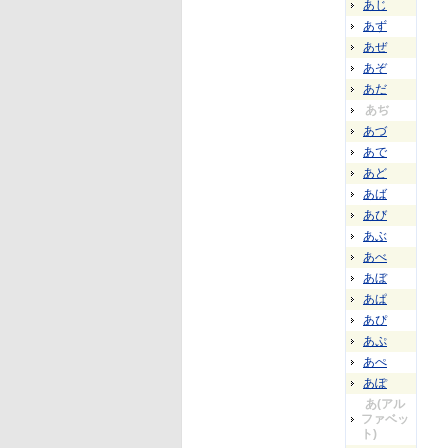
あじ
あず
あぜ
あぞ
あだ
あぢ
あづ
あで
あど
あば
あび
あぶ
あべ
あぼ
あぱ
あぴ
あぷ
あぺ
あぽ
あ(アル
ファベッ
ト)