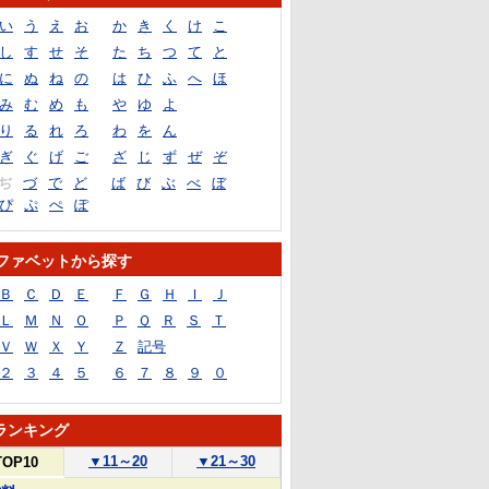
い
う
え
お
か
き
く
け
こ
し
す
せ
そ
た
ち
つ
て
と
に
ぬ
ね
の
は
ひ
ふ
へ
ほ
み
む
め
も
や
ゆ
よ
り
る
れ
ろ
わ
を
ん
ぎ
ぐ
げ
ご
ざ
じ
ず
ぜ
ぞ
ぢ
づ
で
ど
ば
び
ぶ
べ
ぼ
ぴ
ぷ
ぺ
ぽ
ファベットから探す
Ｂ
Ｃ
Ｄ
Ｅ
Ｆ
Ｇ
Ｈ
Ｉ
Ｊ
Ｌ
Ｍ
Ｎ
Ｏ
Ｐ
Ｑ
Ｒ
Ｓ
Ｔ
Ｖ
Ｗ
Ｘ
Ｙ
Ｚ
記号
２
３
４
５
６
７
８
９
０
ランキング
▼
11～20
▼
21～30
TOP10