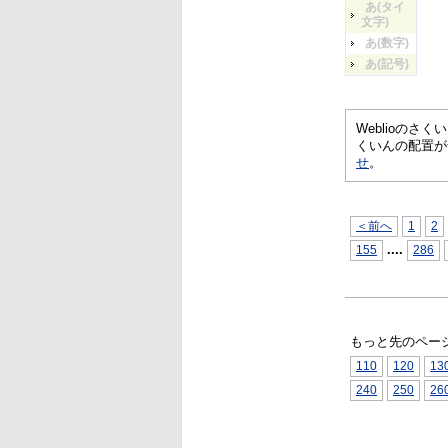
あ(タイ
文字)
あ(数字)
あ(記号)
Weblioの
くいんの配置が
せ
。
＜前へ
1
2
...
.
155
286
もっと先のペー
110
120
13
240
250
26