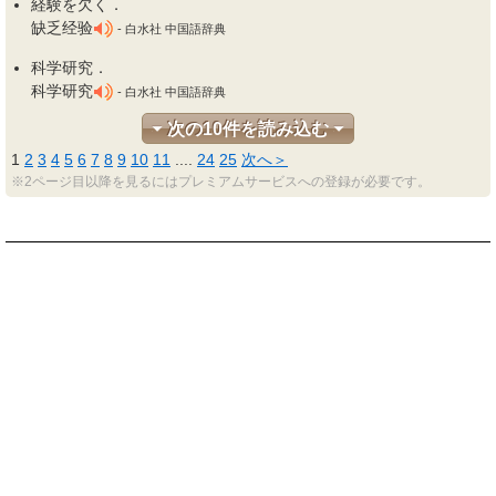
経験を欠
く
．
缺乏经验
- 白水社 中国語辞典
科学研究．
科学研究
- 白水社 中国語辞典
次の10件を読み込む
1
2
3
4
5
6
7
8
9
10
11
...
.
24
25
次へ＞
※2ページ目以降を見るにはプレミアムサービスへの登録が必要です。