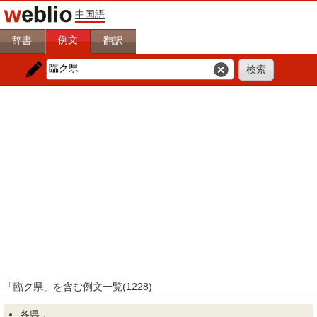
中国語
例文
辞書
翻訳
「臨ク県」を含む例文一覧(1228)
各
県
．