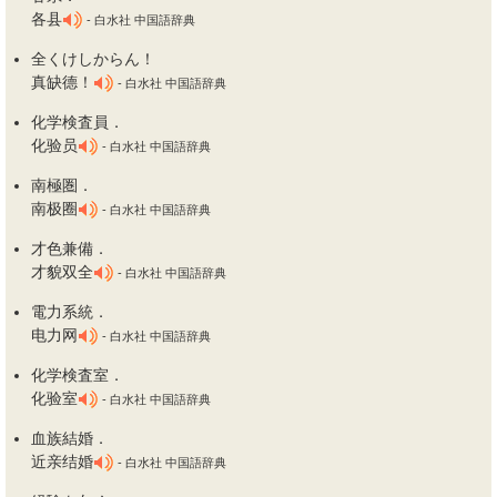
各县
- 白水社 中国語辞典
全
く
けしからん！
真缺德！
- 白水社 中国語辞典
化学検査員．
化验员
- 白水社 中国語辞典
南極圏．
南极圈
- 白水社 中国語辞典
才色兼備．
才貌双全
- 白水社 中国語辞典
電力系統．
电力网
- 白水社 中国語辞典
化学検査室．
化验室
- 白水社 中国語辞典
血族結婚．
近亲结婚
- 白水社 中国語辞典