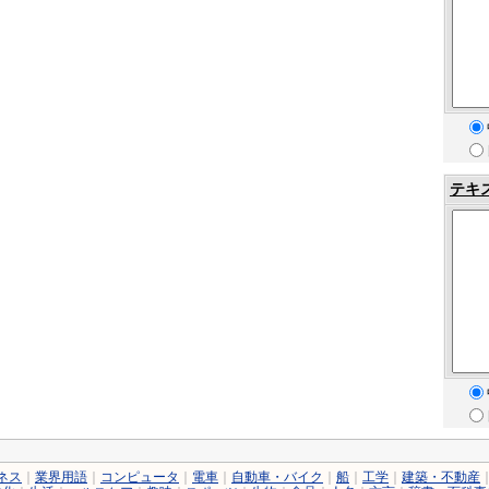
テキ
ネス
｜
業界用語
｜
コンピュータ
｜
電車
｜
自動車・バイク
｜
船
｜
工学
｜
建築・不動産