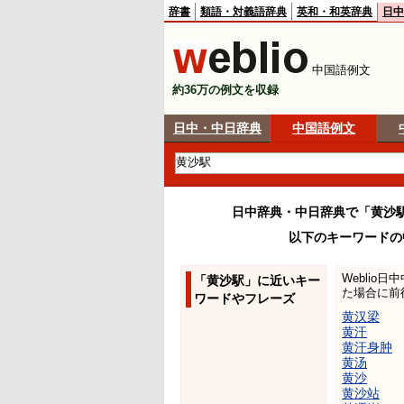
辞書
類語・対義語辞典
英和・和英辞典
日中
中国語例文
約36万の例文を収録
日中・中日辞典
中国語例文
日中辞典・中日辞典で「黄沙
以下のキーワードの
Weblio
「黄沙駅」に近いキー
た場合に前
ワードやフレーズ
黄汉梁
黄汗
黄汗身肿
黄汤
黄沙
黄沙站