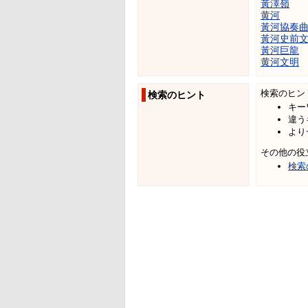
黃澤嶺
黄河
黃河協奏
黃河史前
黃河巨龍
黄河文明
検索のヒン
検索のヒント
キー
違う
より
その他の役
検索