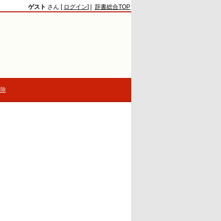
ゲスト
さん [
ログイン
] |
辞書総合TOP
解除