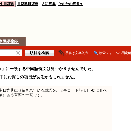
中日辞典
日韓韓日辞典
古語辞典
その他の辞書▼
中国語翻訳
手書き文字入力
検索フォームの固定
駅」に一致する中国語例文は見つかりませんでした。
中にお探しの項目があるかもしれません。
日中中日辞典に収録されている単語を、文字コード順(UTF-8)に並べ
後にある言葉の一覧です。