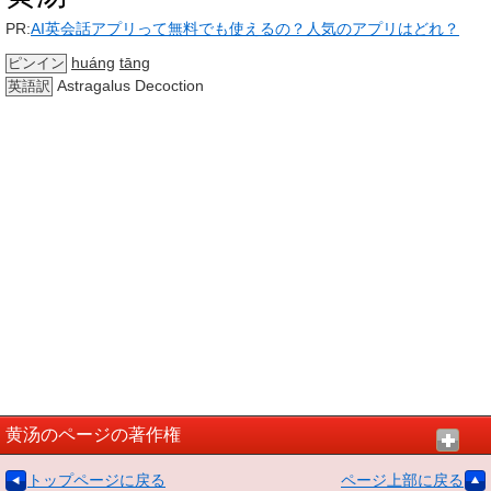
PR:
AI英会話アプリって無料でも使えるの？人気のアプリはどれ？
huáng
tāng
ピンイン
Astragalus Decoction
英語訳
黄汤のページの著作権
トップページに戻る
ページ上部に戻る