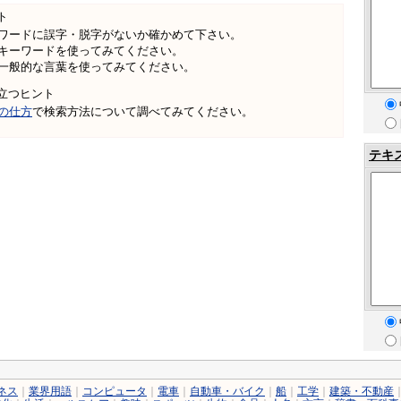
ト
ワードに誤字・脱字がないか確かめて下さい。
キーワードを使ってみてください。
一般的な言葉を使ってみてください。
立つヒント
の仕方
で検索方法について調べてみてください。
テキ
ネス
｜
業界用語
｜
コンピュータ
｜
電車
｜
自動車・バイク
｜
船
｜
工学
｜
建築・不動産