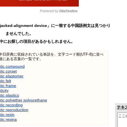
Powered by 
GliaStudios
jacked-alignment device」に一致する中国語例文は見つかり
Mute
ませんでした。
中にお探しの項目があるかもしれません。
日中中日辞典に収録されている単語を、文字コード順(UTF-8)に並べ
後にある言葉の一覧です。
stic compound
tic corset
tic elastomer
ic felt
tic frame
icity
ic plastics
tic polyether polyurethane
tic recording
テキ
tic reproduction
tic resin
tic resina