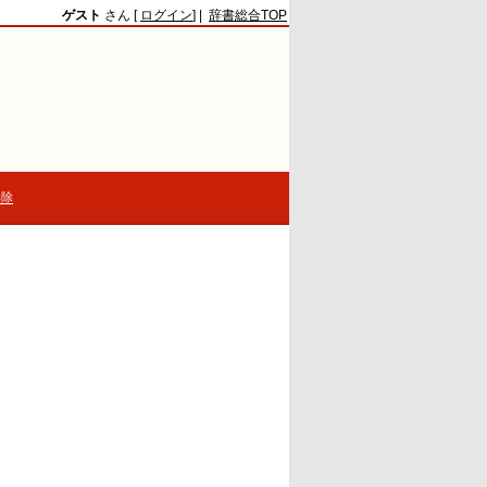
ゲスト
さん [
ログイン
] |
辞書総合TOP
解除