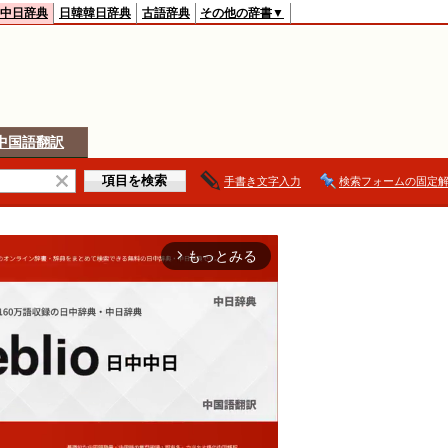
中日辞典
日韓韓日辞典
古語辞典
その他の辞書▼
中国語翻訳
手書き文字入力
検索フォームの固定
もっとみる
arrow_forward_ios