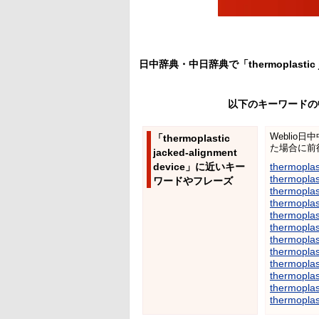
日中辞典・中日辞典で「thermoplastic 
以下のキーワードの
Weblio
「thermoplastic
た場合に前
jacked-alignment
device」に近いキー
thermopla
thermoplas
ワードやフレーズ
thermoplas
thermoplast
thermoplas
thermoplast
thermoplast
thermoplas
thermoplas
thermoplas
thermoplas
thermoplas