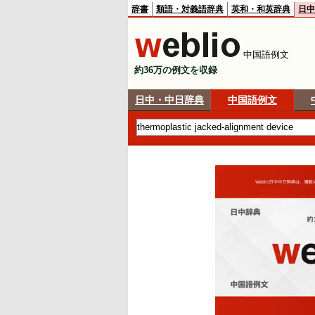
辞書
類語・対義語辞典
英和・和英辞典
日中
中国語例文
約36万の例文を収録
日中・中日辞典
中国語例文