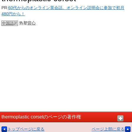
PR:
60代からのオンライン英会話。オンライン説明会に参加で初月
480円から！
热塑
背心
中国語
訳
thermoplastic corsetのページの著作権
トップページに戻る
ページ上部に戻る