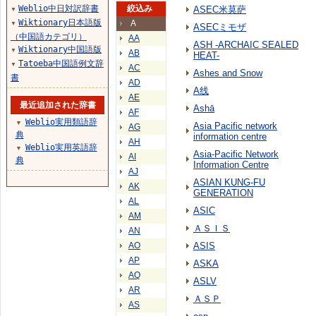
Weblio中日対訳辞書
絞込み
ASEC米莫萨
▼
Wiktionary日本語版
A
▼
ASECミモザ
（中国語カテゴリ）
AA
ASH -ARCHAIC SEALED
Wiktionary中国語版
▼
AB
HEAT-
Tatoeba中国語例文辞
▼
AC
Ashes and Snow
書
AD
A线
AE
最近追加された辞書
Ashā
AF
Weblio実用類語辞
▼
Asia Pacific network
AG
典
information centre
AH
Weblio実用英語辞
▼
Asia-Pacific Network
AI
典
Information Centre
AJ
ASIAN KUNG-FU
AK
GENERATION
AL
ASIC
AM
ＡＳＩＳ
AN
AO
ASIS
AP
ASKA
AQ
ASLV
AR
ＡＳＰ
AS