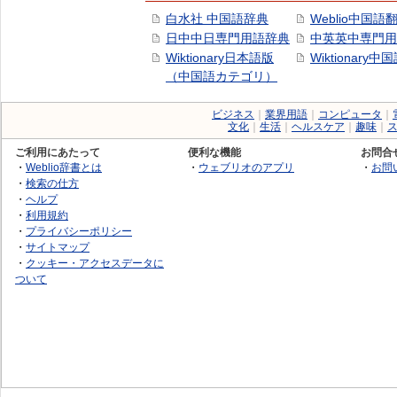
白水社 中国語辞典
Weblio中国語
日中中日専門用語辞典
中英英中専門用
Wiktionary日本語版
Wiktionary中
（中国語カテゴリ）
ビジネス
｜
業界用語
｜
コンピュータ
｜
文化
｜
生活
｜
ヘルスケア
｜
趣味
｜
ご利用にあたって
便利な機能
お問合
・
Weblio辞書とは
・
ウェブリオのアプリ
・
お問
・
検索の仕方
・
ヘルプ
・
利用規約
・
プライバシーポリシー
・
サイトマップ
・
クッキー・アクセスデータに
ついて