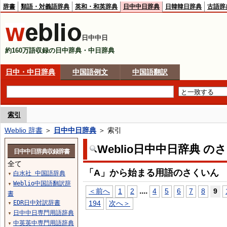
辞書
類語・対義語辞典
英和・和英辞典
日中中日辞典
日韓韓日辞典
古語辞
日中中日
約160万語収録の日中辞典・中日辞典
日中・中日辞典
中国語例文
中国語翻訳
索引
Weblio 辞書
＞
日中中日辞典
＞ 索引
Weblio日中中日辞典 の
日中中日辞典収録辞書
全て
「A」から始まる用語のさくいん
白水社 中国語辞典
▼
Weblio中国語翻訳辞
▼
...
.
＜前へ
1
2
4
5
6
7
8
9
書
EDR日中対訳辞書
194
次へ＞
▼
日中中日専門用語辞典
▼
中英英中専門用語辞典
▼