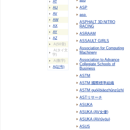
asp
AT
ASP
AU
AV
asp.
AW
ASPHALT 3D:NITRO
AX
RACING
AY
ASRAAM
AZ
ASSAULT GIRLS
A(50音)
Association for Computing
A(タイ文
Machinery
字)
Association to Advance
A(数字)
Collegiate Schools of
A(記号)
Business
ASTM
ASTM 國際標準組織
ASTM guójìbiāozhǔnzǔzhī
ASTリサーチ
ASUKA
ASUKA (AV女優)
ASUKA (AVrǔyōu)
ASUS