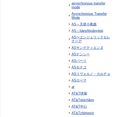
asynchronous transfer
mode
Asynchronous Transfer
Mode
AS～天使小夜曲
AS～tiānshǐxiǎoyèqū
AS〜エンジェリックセレ
ナーデ
ASサンテティエンヌ
ASナンシー
ASバーリ
ASモナコ
ASリヴォルノ・カルチョ
ASローマ
at
AT&T球場
AT&Tqiúchǎng
AT&T中心
AT&Tzhōngxīn