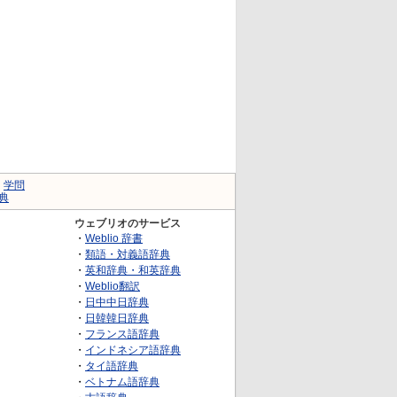
｜
学問
典
ウェブリオのサービス
・
Weblio 辞書
・
類語・対義語辞典
・
英和辞典・和英辞典
・
Weblio翻訳
・
日中中日辞典
・
日韓韓日辞典
・
フランス語辞典
・
インドネシア語辞典
・
タイ語辞典
・
ベトナム語辞典