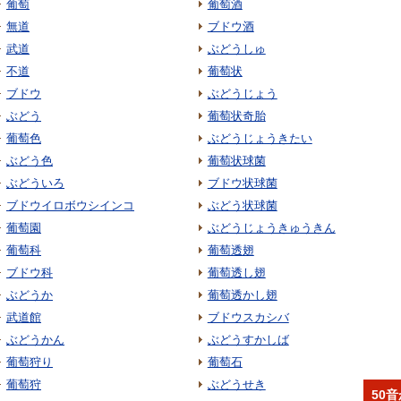
葡萄
葡萄酒
無道
ブドウ酒
武道
ぶどうしゅ
不道
葡萄状
ブドウ
ぶどうじょう
ぶどう
葡萄状奇胎
葡萄色
ぶどうじょうきたい
ぶどう色
葡萄状球菌
ぶどういろ
ブドウ状球菌
ブドウイロボウシインコ
ぶどう状球菌
葡萄園
ぶどうじょうきゅうきん
葡萄科
葡萄透翅
ブドウ科
葡萄透し翅
ぶどうか
葡萄透かし翅
武道館
ブドウスカシバ
ぶどうかん
ぶどうすかしば
葡萄狩り
葡萄石
葡萄狩
ぶどうせき
50