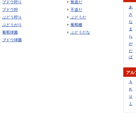
ブドウ狩り
無道だ
あ
ブドウ狩
不道だ
さ
ぶどう狩り
ぶどうだ
な
ぶどうがり
葡萄棚
ま
葡萄球菌
ぶどうだな
ら
ブドウ球菌
が
だ
ぱ
アル
Ａ
Ｋ
Ｕ
１