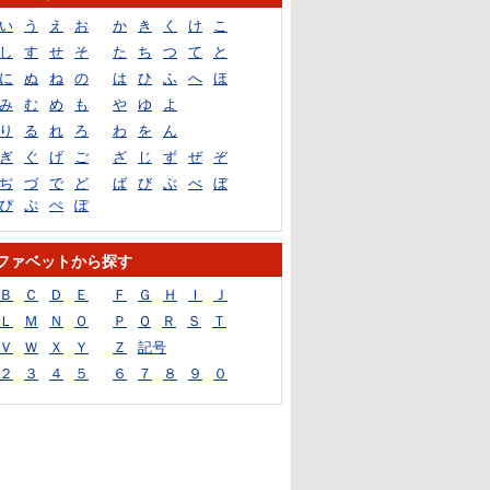
い
う
え
お
か
き
く
け
こ
し
す
せ
そ
た
ち
つ
て
と
に
ぬ
ね
の
は
ひ
ふ
へ
ほ
み
む
め
も
や
ゆ
よ
り
る
れ
ろ
わ
を
ん
ぎ
ぐ
げ
ご
ざ
じ
ず
ぜ
ぞ
ぢ
づ
で
ど
ば
び
ぶ
べ
ぼ
ぴ
ぷ
ぺ
ぽ
ファベットから探す
Ｂ
Ｃ
Ｄ
Ｅ
Ｆ
Ｇ
Ｈ
Ｉ
Ｊ
Ｌ
Ｍ
Ｎ
Ｏ
Ｐ
Ｑ
Ｒ
Ｓ
Ｔ
Ｖ
Ｗ
Ｘ
Ｙ
Ｚ
記号
２
３
４
５
６
７
８
９
０