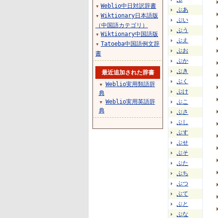
Weblio中日対訳辞書
▼
ぶあ
Wiktionary日本語版
▼
ぶい
（中国語カテゴリ）
ぶう
Wiktionary中国語版
▼
ぶえ
Tatoeba中国語例文辞
▼
ぶお
書
ぶか
ぶき
最近追加された辞書
ぶく
Weblio実用類語辞
▼
ぶけ
典
Weblio実用英語辞
ぶこ
▼
典
ぶさ
ぶし
ぶす
ぶせ
ぶそ
ぶた
ぶち
ぶつ
ぶて
ぶと
ぶな