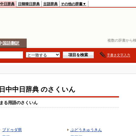
中日辞典
日韓韓日辞典
古語辞典
その他の辞書▼
複数の辞書から検
中国語翻訳
手書き文字入力
io日中中日辞典 のさくいん
まる用語のさくいん
ブドゥダ県
ぶどうきゅうきん