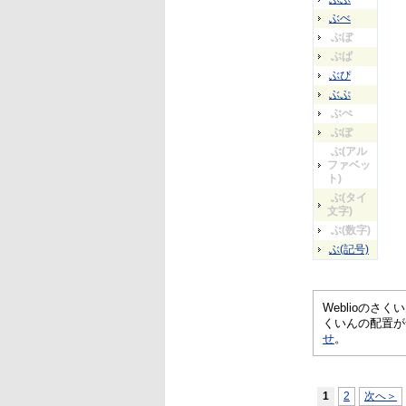
ぶべ
ぶぼ
ぶぱ
ぶぴ
ぶぷ
ぶぺ
ぶぽ
ぶ(アル
ファベッ
ト)
ぶ(タイ
文字)
ぶ(数字)
ぶ(記号)
Weblioの
くいんの配置が
せ
。
1
2
次へ＞