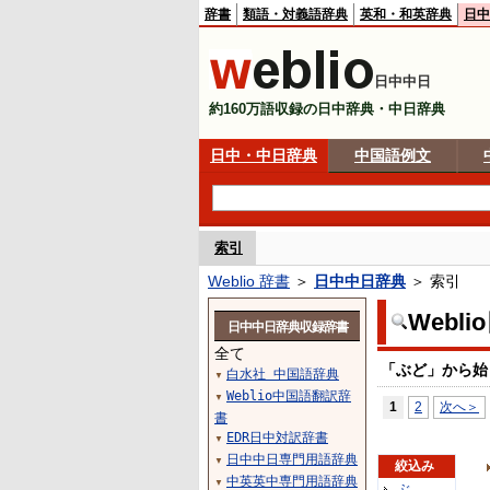
辞書
類語・対義語辞典
英和・和英辞典
日中
日中中日
約160万語収録の日中辞典・中日辞典
日中・中日辞典
中国語例文
索引
Weblio 辞書
＞
日中中日辞典
＞ 索引
Webl
日中中日辞典収録辞書
全て
「ぶど」から始
白水社 中国語辞典
▼
Weblio中国語翻訳辞
▼
1
2
次へ＞
書
EDR日中対訳辞書
▼
日中中日専門用語辞典
▼
絞込み
中英英中専門用語辞典
▼
ぶ