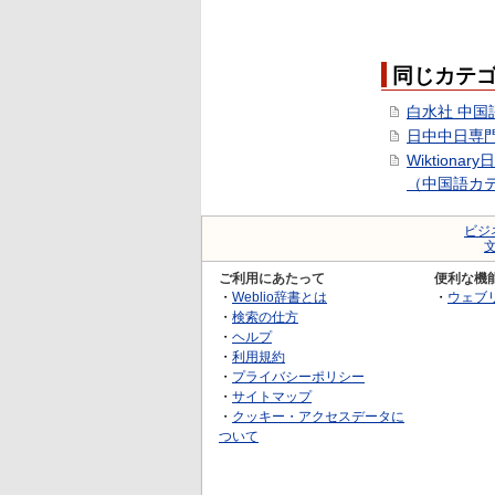
同じカテ
白水社 中国
日中中日専
Wiktionar
（中国語カ
ビジ
ご利用にあたって
便利な機
・
Weblio辞書とは
・
ウェブ
・
検索の仕方
・
ヘルプ
・
利用規約
・
プライバシーポリシー
・
サイトマップ
・
クッキー・アクセスデータに
ついて