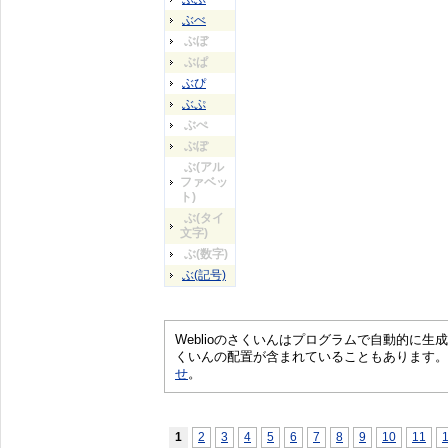
ぶべ
ぶぼ
ぶぱ
ぶぴ
ぶぷ
ぶぺ
ぶぽ
ぶ(アル
ファベッ
ト)
ぶ(タイ
文字)
ぶ(数字)
ぶ(記号)
Weblioのさくいんはプログラムで自動的に
くいんの配置が含まれていることもあります。
せ
。
1
2
3
4
5
6
7
8
9
10
11