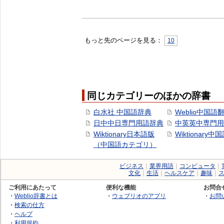
もっと先のページを見る：
10
同じカテゴリーのほかの辞書
白水社 中国語辞典
Weblio中国語
日中中日専門用語辞典
中英英中専門用
Wiktionary日本語版
Wiktionary中
（中国語カテゴリ）
ビジネス
｜
業界用語
｜
コンピュータ
｜
文化
｜
生活
｜
ヘルスケア
｜
趣味
｜
ご利用にあたって
便利な機能
お問合
・
Weblio辞書とは
・
ウェブリオのアプリ
・
お問
・
検索の仕方
・
ヘルプ
・
利用規約