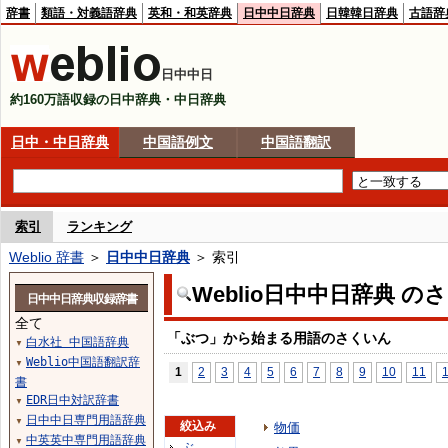
辞書
類語・対義語辞典
英和・和英辞典
日中中日辞典
日韓韓日辞典
古語辞
日中中日
約160万語収録の日中辞典・中日辞典
日中・中日辞典
中国語例文
中国語翻訳
索引
ランキング
Weblio 辞書
＞
日中中日辞典
＞ 索引
Weblio日中中日辞典 の
日中中日辞典収録辞書
全て
「ぶつ」から始まる用語のさくいん
白水社 中国語辞典
▼
Weblio中国語翻訳辞
▼
1
2
3
4
5
6
7
8
9
10
11
書
EDR日中対訳辞書
▼
日中中日専門用語辞典
▼
絞込み
物価
中英英中専門用語辞典
▼
ぶ