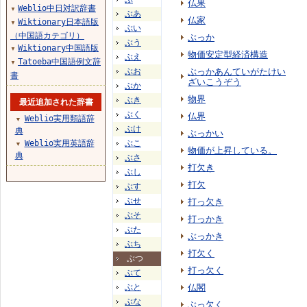
仏果
Weblio中日対訳辞書
▼
ぶあ
仏家
Wiktionary日本語版
▼
ぶい
（中国語カテゴリ）
ぶっか
ぶう
Wiktionary中国語版
▼
物価安定型経済構造
ぶえ
Tatoeba中国語例文辞
▼
ぶお
ぶっかあんていがたけい
書
ざいこうぞう
ぶか
物界
ぶき
最近追加された辞書
ぶく
仏界
Weblio実用類語辞
▼
ぶけ
典
ぶっかい
Weblio実用英語辞
ぶこ
▼
物価が上昇している。
典
ぶさ
打欠き
ぶし
打欠
ぶす
ぶせ
打っ欠き
ぶそ
打っかき
ぶた
ぶっかき
ぶち
打欠く
ぶつ
打っ欠く
ぶて
ぶと
仏閣
ぶな
ぶっ欠く