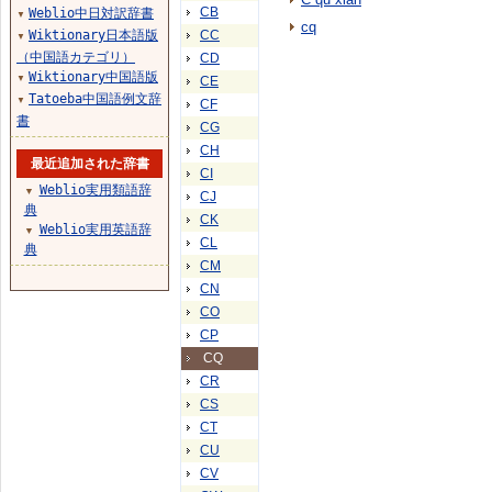
CB
Weblio中日対訳辞書
▼
cq
Wiktionary日本語版
CC
▼
（中国語カテゴリ）
CD
Wiktionary中国語版
▼
CE
Tatoeba中国語例文辞
▼
CF
書
CG
CH
最近追加された辞書
CI
Weblio実用類語辞
▼
CJ
典
CK
Weblio実用英語辞
▼
CL
典
CM
CN
CO
CP
CQ
CR
CS
CT
CU
CV