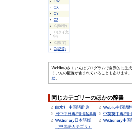
CW
CX
CY
CZ
C(50音)
C(タイ文
字)
C(数字)
C(記号)
Weblioのさくいんはプログラムで自動的に
くいんの配置が含まれていることもあります。
せ
。
同じカテゴリーのほかの辞書
白水社 中国語辞典
Weblio中国語
日中中日専門用語辞典
中英英中専門用
Wiktionary日本語版
Wiktionary中
（中国語カテゴリ）