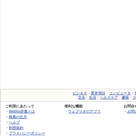
ビジネス
｜
業界用語
｜
コンピュータ
｜
文化
｜
生活
｜
ヘルスケア
｜
趣味
｜
ご利用にあたって
便利な機能
お問合
・
Weblio辞書とは
・
ウェブリオのアプリ
・
お問
・
検索の仕方
・
ヘルプ
・
利用規約
・
プライバシーポリシー