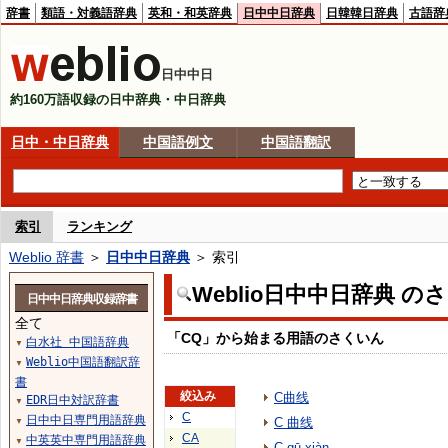
辞書
類語・対義語辞典
英和・和英辞典
日中中日辞典
日韓韓日辞典
古語辞
日中中日
約160万語収録の日中辞典・中日辞典
日中・中日辞典
中国語例文
中国語翻訳
索引
ランキング
Weblio 辞書
＞
日中中日辞典
＞ 索引
Weblio日中中日辞典 の
日中中日辞典収録辞書
全て
「CQ」から始まる用語のさくいん
白水社 中国語辞典
▼
Weblio中国語翻訳辞
▼
書
絞込み
C曲线
EDR日中対訳辞書
▼
C
日中中日専門用語辞典
C 曲线
▼
CA
中英英中専門用語辞典
▼
C qū xiàn