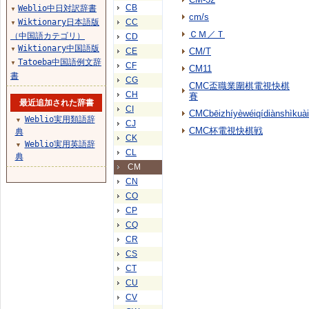
CB
Weblio中日対訳辞書
▼
cm/s
Wiktionary日本語版
CC
▼
ＣＭ／Ｔ
（中国語カテゴリ）
CD
Wiktionary中国語版
▼
CE
CM/T
Tatoeba中国語例文辞
▼
CF
CM11
書
CG
CMC盃職業圍棋電視快棋
CH
賽
最近追加された辞書
CI
CMCbēizhíyèwéiqídiànshìkuài
Weblio実用類語辞
▼
CJ
CMC杯電視快棋戦
典
CK
Weblio実用英語辞
▼
CL
典
CM
CN
CO
CP
CQ
CR
CS
CT
CU
CV