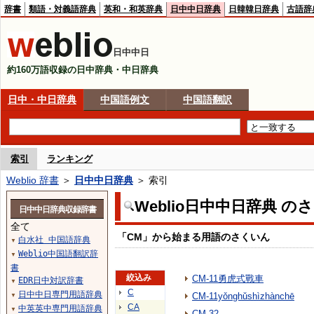
辞書
類語・対義語辞典
英和・和英辞典
日中中日辞典
日韓韓日辞典
古語辞
日中中日
約160万語収録の日中辞典・中日辞典
日中・中日辞典
中国語例文
中国語翻訳
索引
ランキング
Weblio 辞書
＞
日中中日辞典
＞ 索引
Weblio日中中日辞典 の
日中中日辞典収録辞書
全て
「CM」から始まる用語のさくいん
白水社 中国語辞典
▼
Weblio中国語翻訳辞
▼
書
絞込み
CM-11勇虎式戰車
EDR日中対訳辞書
▼
C
日中中日専門用語辞典
CM-11yǒnghǔshìzhànchē
▼
CA
中英英中専門用語辞典
▼
CM-32