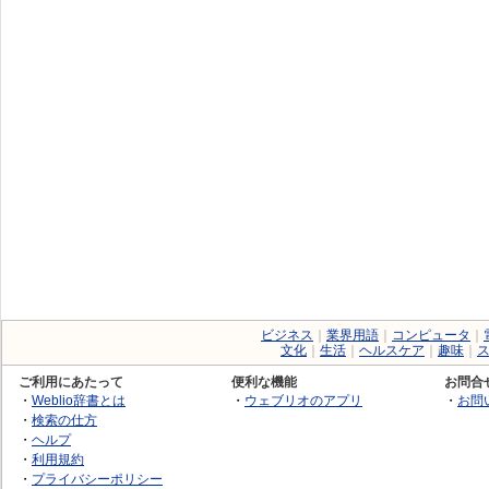
ビジネス
｜
業界用語
｜
コンピュータ
｜
文化
｜
生活
｜
ヘルスケア
｜
趣味
｜
ご利用にあたって
便利な機能
お問合
・
Weblio辞書とは
・
ウェブリオのアプリ
・
お問
・
検索の仕方
・
ヘルプ
・
利用規約
・
プライバシーポリシー