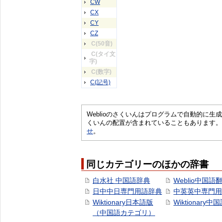
CW
CX
CY
CZ
C(50音)
C(タイ文
字)
C(数字)
C(記号)
Weblioのさくいんはプログラムで自動的に
くいんの配置が含まれていることもあります。
せ
。
同じカテゴリーのほかの辞書
白水社 中国語辞典
Weblio中国語
日中中日専門用語辞典
中英英中専門用
Wiktionary日本語版
Wiktionary中
（中国語カテゴリ）