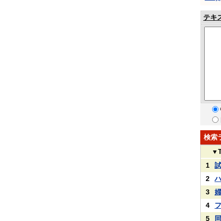
テキ
検索
▼
1
2
3
4
5