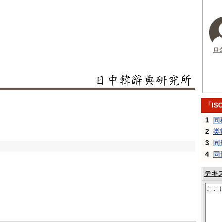
ロ
「IS
1
同
2
类
3
同
4
同
テキ