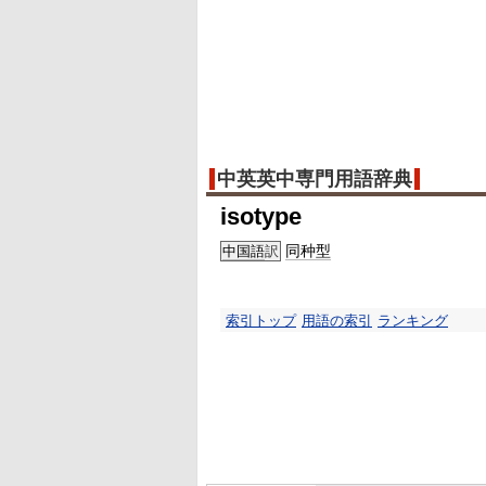
中英英中専門用語辞典
isotype
同种型
中国語
訳
索引トップ
用語の索引
ランキング