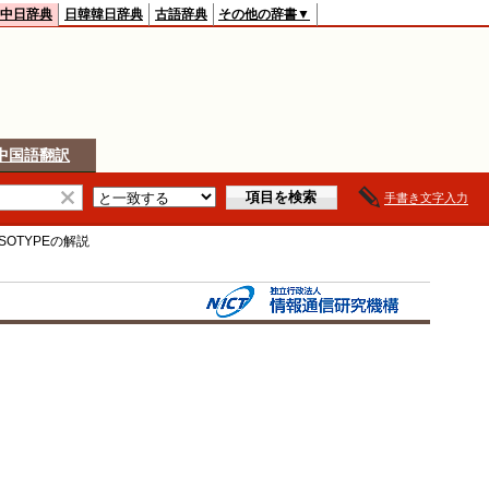
中日辞典
日韓韓日辞典
古語辞典
その他の辞書▼
中国語翻訳
手書き文字入力
ISOTYPE
の解説