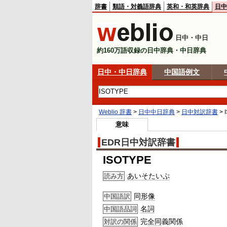
辞書
類語・対義語辞典
英和・和英辞典
日中
日中・中日
約160万語収録の日中辞典・中日辞典
日中・中日辞典
中国語例文
Weblio 辞書
>
日中中日辞典
>
日中対訳辞書
>
意味
EDR日中対訳辞書
ISOTYPE
あいそたいぷ
読み方
同形像
中国語訳
名詞
中国語品詞
完
全同
義関係
対訳の関係