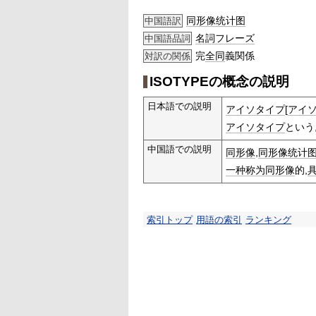
同形像统计图
中国語訳
名詞
フレーズ
中国語品詞
完
全同
義関係
対訳の関係
ISOTYPEの概念の説明
日本語での説明
アイソタイプ
[
アイ
アイソタイプ
という
中国語での説明
同形像
,
同形像统计
一种
称为
同形像
的,
索引トップ
用語の索引
ランキング