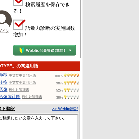
検索履歴を保存でき
る！
語彙力診断の実施回数
グイン
増加！
OTYPE」の関連用語
种型
中英英中専門用語
100%
转换
中英英中専門用語
98%
形像
日中対訳辞書
52%
形像统计图
日中対訳辞書
38%
スト翻訳
>> Weblio翻訳