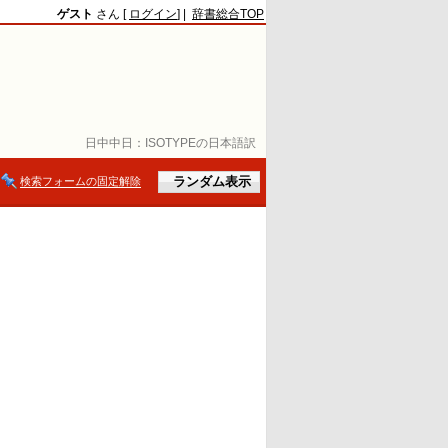
ゲスト
さん [
ログイン
] |
辞書総合TOP
日中中日：
ISOTYPEの日本語訳
検索フォームの固定解除