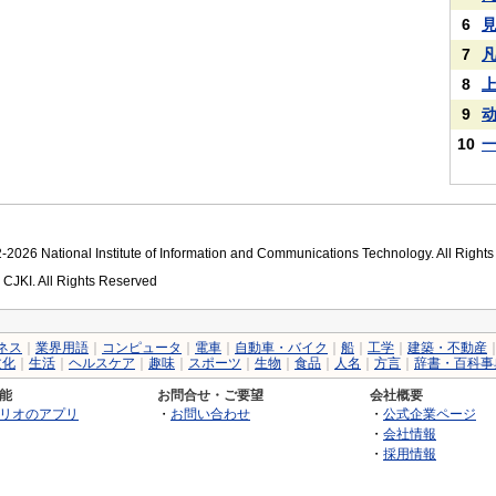
6
7
8
9
10
2026 National Institute of Information and Communications Technology. All Right
 CJKI. All Rights Reserved
ネス
｜
業界用語
｜
コンピュータ
｜
電車
｜
自動車・バイク
｜
船
｜
工学
｜
建築・不動産
文化
｜
生活
｜
ヘルスケア
｜
趣味
｜
スポーツ
｜
生物
｜
食品
｜
人名
｜
方言
｜
辞書・百科事
能
お問合せ・ご要望
会社概要
リオのアプリ
・
お問い合わせ
・
公式企業ページ
・
会社情報
・
採用情報