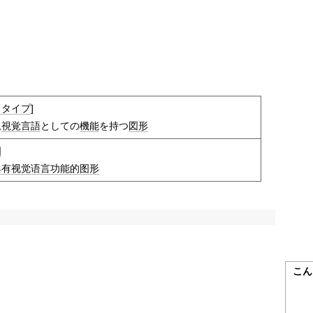
ソタイプ
]
,
視覚言語
としての
機能
を持つ
図形
图
具有
视觉语言
功能的
图形
こん