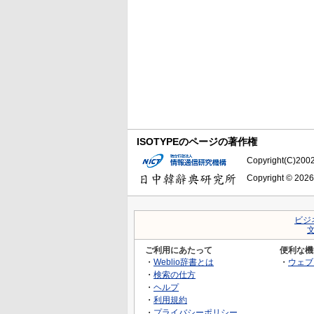
ISOTYPEのページの著作権
Copyright(C)2002-
Copyright © 2026
ビジ
ご利用にあたって
便利な機
・
Weblio辞書とは
・
ウェブ
・
検索の仕方
・
ヘルプ
・
利用規約
・
プライバシーポリシー