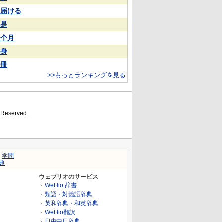
見届ける
凡是
上个月
动身
一冊
>>もっとランキングを見る
s Reserved.
｜
学問
典
ウェブリオのサービス
・
Weblio 辞書
・
類語・対義語辞典
・
英和辞典・和英辞典
・
Weblio翻訳
・
日中中日辞典