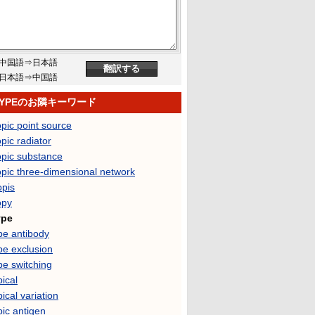
中国語⇒日本語
日本語⇒中国語
TYPEのお隣キーワード
opic point source
opic radiator
opic substance
opic three-dimensional network
opis
opy
ype
pe antibody
pe exclusion
pe switching
pical
pical variation
pic antigen