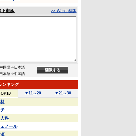
スト翻訳
>> Weblio翻訳
中国語⇒日本語
日本語⇒中国語
ランキング
▼
11～20
▼
21～30
TOP10
試料
ハチ
婦人科
フェノール
同源