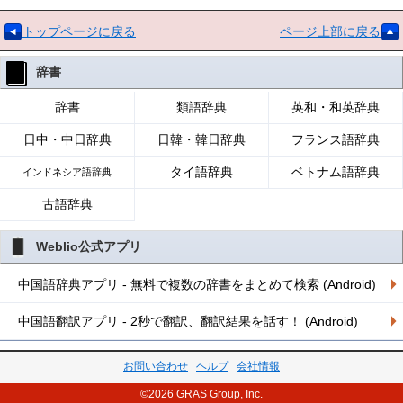
トップページに戻る
ページ上部に戻る
辞書
辞書
類語辞典
英和・和英辞典
日中・中日辞典
日韓・韓日辞典
フランス語辞典
タイ語辞典
ベトナム語辞典
インドネシア語辞典
古語辞典
Weblio公式アプリ
中国語辞典アプリ - 無料で複数の辞書をまとめて検索 (Android)
中国語翻訳アプリ - 2秒で翻訳、翻訳結果を話す！ (Android)
お問い合わせ
ヘルプ
会社情報
©2026 GRAS Group, Inc.