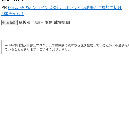
PR:
60代からのオンライン英会話。オンライン説明会に参加で初月
480円から！
酩悅·軒尼詩－路易·威登集團
中国語訳
Weblio中日対訳辞書はプログラムで機械的に意味や表現を生成しているため、不適切
ていることもあります。ご了承くださいませ。