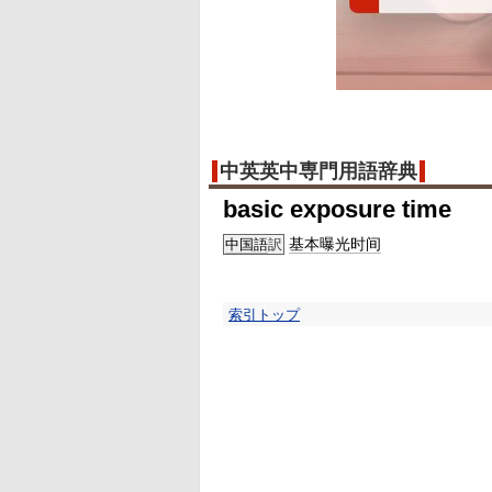
中英英中専門用語辞典
basic exposure time
基本
曝光时间
中国語
訳
索引トップ