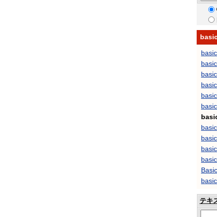
bas
basi
basic
basi
basi
basi
basic
basi
basic
basic
basic
basic
Basic
basic
テキ