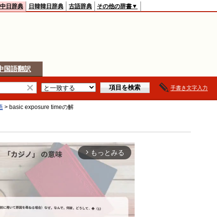
中日辞典
日韓韓日辞典
古語辞典
その他の辞書▼
中国語翻訳
手書き文字入力
語
>
basic exposure time
の解
もっとみる
arrow_forward_ios