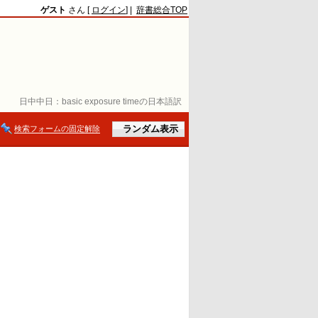
ゲスト
さん [
ログイン
] |
辞書総合TOP
日中中日：
basic exposure timeの日本語訳
検索フォームの固定解除