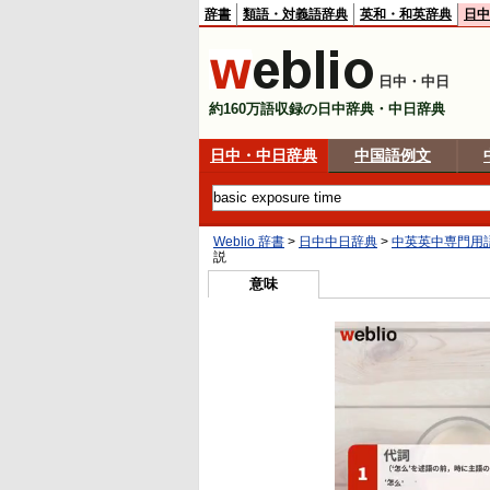
辞書
類語・対義語辞典
英和・和英辞典
日中
日中・中日
約160万語収録の日中辞典・中日辞典
日中・中日辞典
中国語例文
Weblio 辞書
>
日中中日辞典
>
中英英中専門用
説
意味