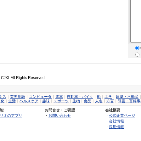
 CJKI. All Rights Reserved
ネス
｜
業界用語
｜
コンピュータ
｜
電車
｜
自動車・バイク
｜
船
｜
工学
｜
建築・不動産
文化
｜
生活
｜
ヘルスケア
｜
趣味
｜
スポーツ
｜
生物
｜
食品
｜
人名
｜
方言
｜
辞書・百科事
能
お問合せ・ご要望
会社概要
リオのアプリ
・
お問い合わせ
・
公式企業ページ
・
会社情報
・
採用情報