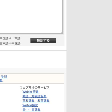
中国語⇒日本語
日本語⇒中国語
｜
学問
典
ウェブリオのサービス
・
Weblio 辞書
・
類語・対義語辞典
・
英和辞典・和英辞典
・
Weblio翻訳
・
日中中日辞典