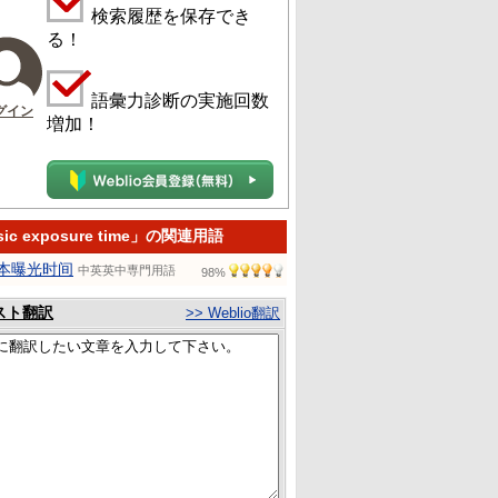
検索履歴を保存でき
る！
語彙力診断の実施回数
グイン
増加！
sic exposure time」の関連用語
本曝光时间
中英英中専門用語
98%
スト翻訳
>> Weblio翻訳