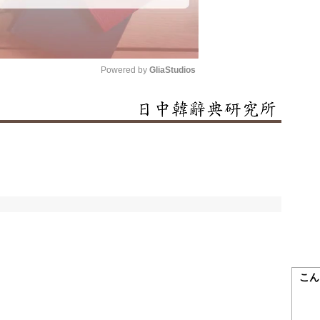
Powered by 
GliaStudios
Mute
こん