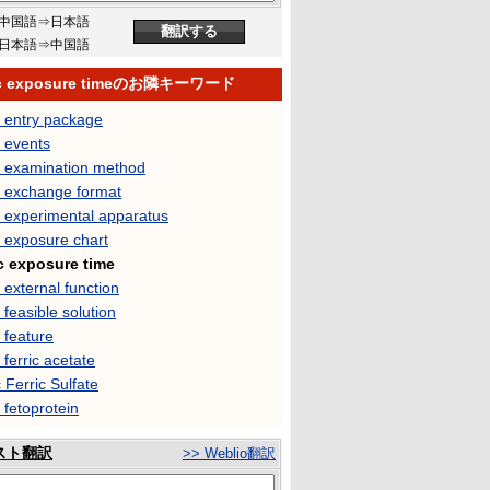
中国語⇒日本語
日本語⇒中国語
ic exposure timeのお隣キーワード
c entry package
 events
c examination method
c exchange format
c experimental apparatus
 exposure chart
c exposure time
 external function
 feasible solution
 feature
 ferric acetate
 Ferric Sulfate
 fetoprotein
スト翻訳
>> Weblio翻訳