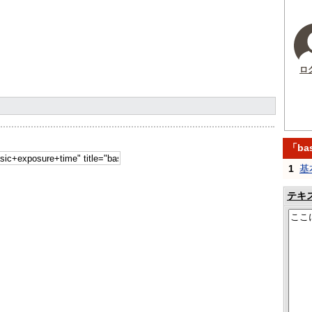
ロ
「ba
1
基
テキ