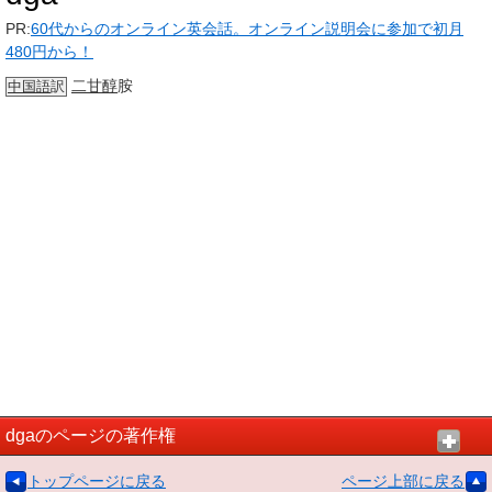
PR:
60代からのオンライン英会話。オンライン説明会に参加で初月
480円から！
二甘醇
胺
中国語
訳
dgaのページの著作権
トップページに戻る
ページ上部に戻る