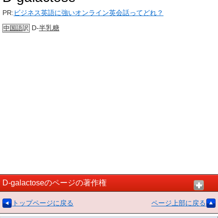
PR:
ビジネス英語に強いオンライン英会話ってどれ？
D-
半乳糖
中国語
訳
D-galactoseのページの著作権
トップページに戻る
ページ上部に戻る