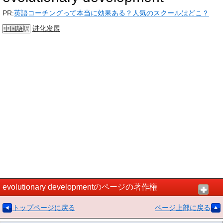
PR:
英語コーチングって本当に効果ある？人気のスクールはどこ？
进化
发展
中国語
訳
evolutionary developmentのページの著作権
トップページに戻る
ページ上部に戻る