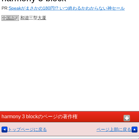
PR:
Speakがまさかの180円!? いつ終わるかわからない神セール
和谐
三型
大厦
中国語
訳
harmony 3 blockのページの著作権
トップページに戻る
ページ上部に戻る